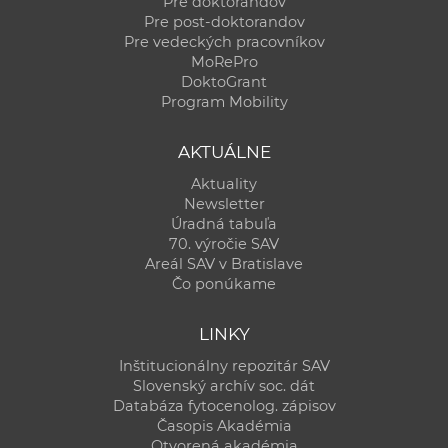
Pre doktorandov
Pre post-doktorandov
Pre vedeckých pracovníkov
MoRePro
DoktoGrant
Program Mobility
AKTUÁLNE
Aktuality
Newsletter
Úradná tabuľa
70. výročie SAV
Areál SAV v Bratislave
Čo ponúkame
LINKY
Inštitucionálny repozitár SAV
Slovenský archív soc. dát
Databáza fytocenolog. zápisov
Časopis Akadémia
Otvorená akadémia