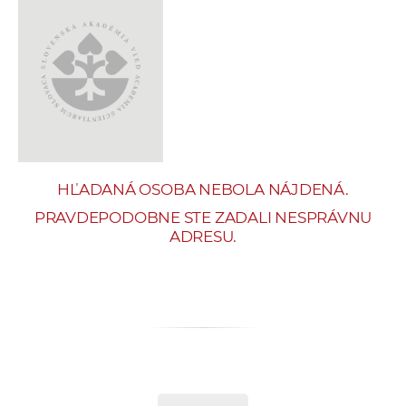
e
v
p
r
a
c
o
v
HĽADANÁ OSOBA NEBOLA NÁJDENÁ.
n
í
PRAVDEPODOBNE STE ZADALI NESPRÁVNU
ADRESU.
č
k
a
c
h
a
p
r