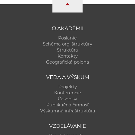
a
c
o
v
O AKADÉMII
n
Poslanie
í
Schéma org. štruktúry
k
Štruktúra
Kontakty
o
Geografická poloha
c
h
VEDA A VÝSKUM
S
Projekty
A
Konferencie
V
Časopisy
Publikačná činnosť
Výskumná infraštruktúra
VZDELÁVANIE