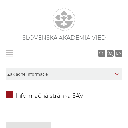
SLOVENSKÁ AKADÉMIA VIED
V
EN
y
h
ľ
a
d
Informačná stránka SAV
á
v
a
n
i