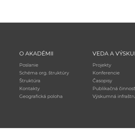
O AKADÉMII
VEDA A VÝSK
Poslanie
Projekty
Schéma org. štruktúry
Konferencie
Štruktúra
Časopisy
Kontakty
Publikačná činnos
Geografická poloha
Výskumná infraštr