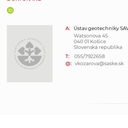
A:
Ústav geotechniky SAV, v
Watsonova 45
040 01 Košice
Slovenská republika
T:
055/7922658
@:
vkozarova@saske.sk