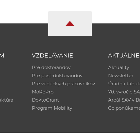
UM
VZDELÁVANIE
AKTUÁLNE
Pre doktorandov
Aktuality
Pre post-doktorandov
Newsletter
Pre vedeckých pracovníkov
Úradná tabuľ
ť
MoRePro
70. výročie S
uktúra
DoktoGrant
Areál SAV v Br
Program Mobility
Čo ponúkam