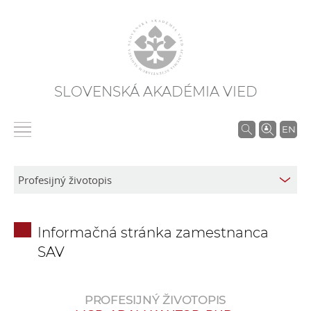
SLOVENSKÁ AKADÉMIA VIED
V
EN
y
h
ľ
a
d
Informačná stránka zamestnanca
á
SAV
v
a
n
PROFESIJNÝ ŽIVOTOPIS
i