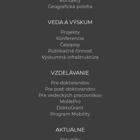
Kontakty
a
Geografická poloha
c
o
VEDA A VÝSKUM
v
Projekty
n
Konferencie
í
Časopisy
Publikačná činnosť
k
Výskumná infraštruktúra
o
c
VZDELÁVANIE
h
Pre doktorandov
S
Pre post-doktorandov
A
Pre vedeckých pracovníkov
V
MoRePro
DoktoGrant
Program Mobility
AKTUÁLNE
Aktuality