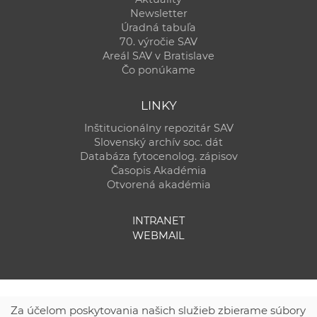
Newsletter
Úradná tabuľa
70. výročie SAV
Areál SAV v Bratislave
Čo ponúkame
LINKY
Inštitucionálny repozitár SAV
Slovenský archív soc. dát
Databáza fytocenolog. zápisov
Časopis Akadémia
Otvorená akadémia
INTRANET
WEBMAIL
Za účelom poskytovania našich služieb zbierame súbory