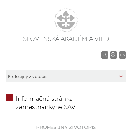
SLOVENSKÁ AKADÉMIA VIED
V
EN
y
h
ľ
a
d
Informačná stránka
á
zamestnankyne SAV
v
a
n
PROFESIJNÝ ŽIVOTOPIS
i