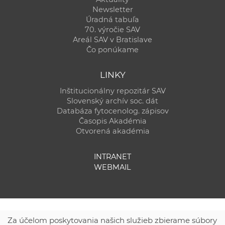
Newsletter
Úradná tabuľa
70. výročie SAV
Areál SAV v Bratislave
Čo ponúkame
LINKY
Inštitucionálny repozitár SAV
Slovenský archív soc. dát
Databáza fytocenolog. zápisov
Časopis Akadémia
Otvorená akadémia
INTRANET
WEBMAIL
Za účelom poskytovania našich služieb zbierame súbory