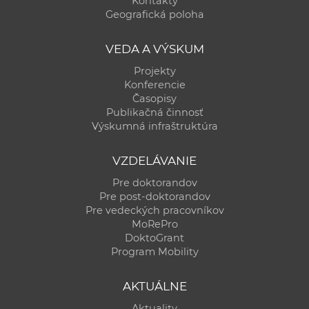
Kontakty
a
Geografická poloha
c
o
VEDA A VÝSKUM
v
Projekty
n
Konferencie
í
Časopisy
Publikačná činnosť
k
Výskumná infraštruktúra
o
c
VZDELÁVANIE
h
Pre doktorandov
S
Pre post-doktorandov
A
Pre vedeckých pracovníkov
V
MoRePro
DoktoGrant
Program Mobility
AKTUÁLNE
Aktuality