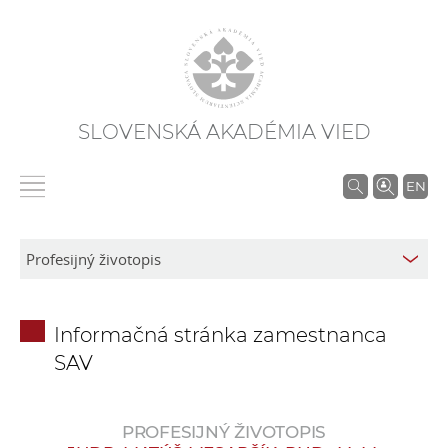
SLOVENSKÁ AKADÉMIA VIED
V
EN
y
h
ľ
a
d
Informačná stránka zamestnanca
á
SAV
v
a
n
PROFESIJNÝ ŽIVOTOPIS
i