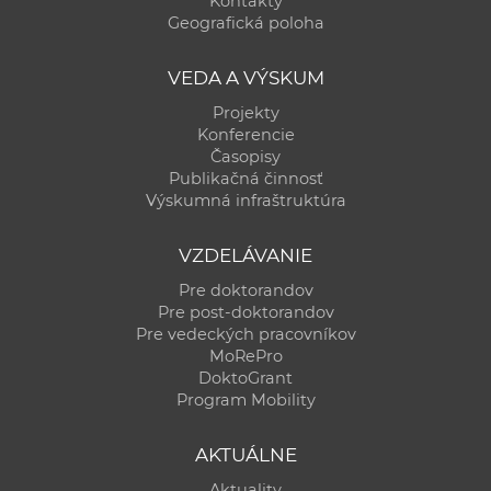
Kontakty
a
Geografická poloha
c
o
VEDA A VÝSKUM
v
Projekty
n
Konferencie
í
Časopisy
Publikačná činnosť
k
Výskumná infraštruktúra
o
c
VZDELÁVANIE
h
Pre doktorandov
S
Pre post-doktorandov
A
Pre vedeckých pracovníkov
V
MoRePro
DoktoGrant
Program Mobility
AKTUÁLNE
Aktuality