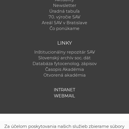
Newsletter
Úradná tabuľa
70. výročie SAV
Areál SAV v Bratislave
Čo ponúkame
LINKY
Inštitucionálny repozitár SAV
Slovenský archív soc. dát
Databáza fytocenolog. zápisov
Časopis Akadémia
Otvorená akadémia
INTRANET
WEBMAIL
Za účelom poskytovania našich služieb zbierame súbory