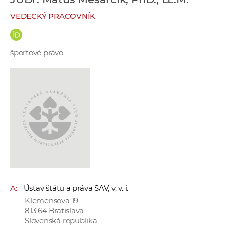
e
VEDECKÝ PRACOVNÍK
v
p
r
športové právo
a
c
o
v
n
í
č
k
a
c
h
A:
Ústav štátu a práva SAV, v. v. i.
a
Klemensova 19
p
813 64 Bratislava
r
Slovenská republika