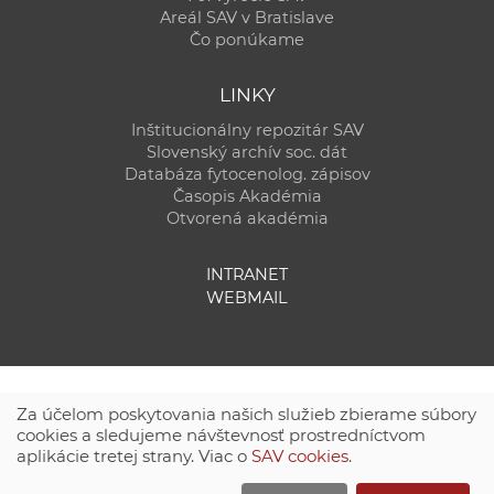
Areál SAV v Bratislave
Čo ponúkame
LINKY
Inštitucionálny repozitár SAV
Slovenský archív soc. dát
Databáza fytocenolog. zápisov
Časopis Akadémia
Otvorená akadémia
INTRANET
WEBMAIL
Za účelom poskytovania našich služieb zbierame súbory
cookies a sledujeme návštevnosť prostredníctvom
aplikácie tretej strany. Viac o
SAV cookies
.
Technická podpora:
CSČ SAV, v. v. i. - Výpočtové stredisko SAV