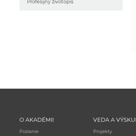
Profesijný životopis
O AKADÉMII
VEDA A VÝSK
Poslanie
Projekty