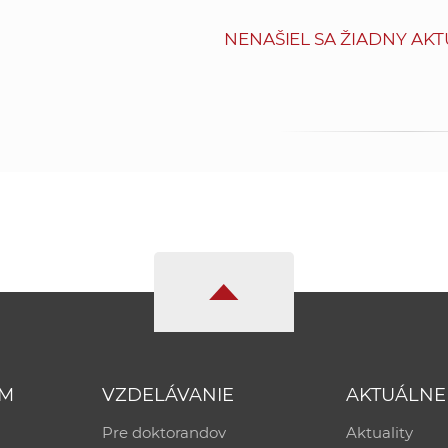
NENAŠIEL SA ŽIADNY AKT
UM
VZDELÁVANIE
AKTUÁLNE
Pre doktorandov
Aktuality