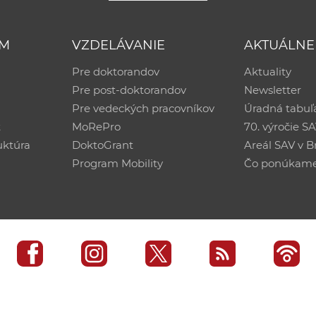
UM
VZDELÁVANIE
AKTUÁLNE
Pre doktorandov
Aktuality
Pre post-doktorandov
Newsletter
Pre vedeckých pracovníkov
Úradná tabuľ
ť
MoRePro
70. výročie S
uktúra
DoktoGrant
Areál SAV v Br
Program Mobility
Čo ponúkam
edisko SAV