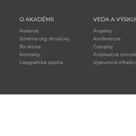
O AKADÉMII
VEDA A VÝSK
Poslanie
Projekty
Schéma org. štruktúry
Konferencie
Štruktúra
Časopisy
Kontakty
Publikačná činnos
Geografická poloha
Výskumná infraštr
Technická podpora:
CSČ SAV, v. v. i. - Výpočtové str