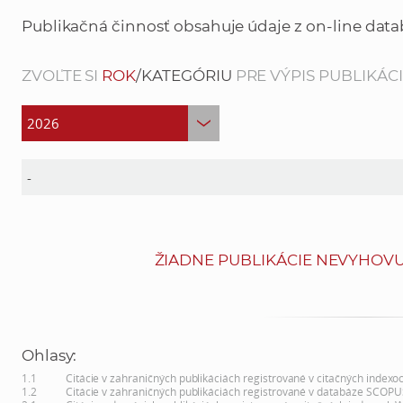
Publikačná činnosť obsahuje údaje z on-line data
ZVOĽTE SI
ROK
/KATEGÓRIU
PRE VÝPIS PUBLIKÁCIÍ
ŽIADNE PUBLIKÁCIE NEVYHOVU
Ohlasy:
1.1
Citácie v zahraničných publikáciách registrované v citačných indexo
1.2
Citácie v zahraničných publikáciách registrované v databáze SCOPU