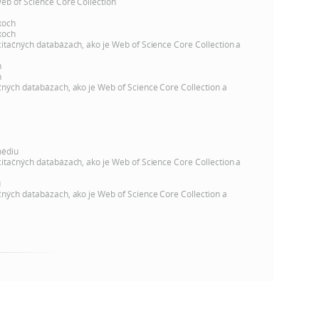
k
Web of Science Core Collection
o
xoch
n
xoch
c
citačných databázach, ako je Web of Science Core Collection a
h
k
h
S
h
čných databázach, ako je Web of Science Core Collection a
A
a
V
c
médiu
citačných databázach, ako je Web of Science Core Collection a
h
u
čných databázach, ako je Web of Science Core Collection a
S
A
V