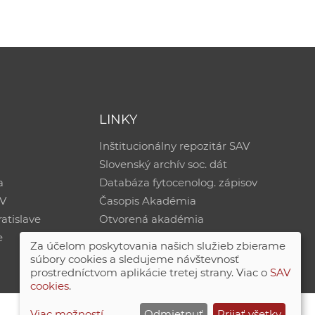
LINKY
Inštitucionálny repozitár SAV
Slovenský archív soc. dát
a
Databáza fytocenolog. zápisov
AV
Časopis Akadémia
atislave
Otvorená akadémia
e
Za účelom poskytovania našich služieb zbierame
súbory cookies a sledujeme návštevnosť
prostredníctvom aplikácie tretej strany. Viac o
SAV
cookies
.
Viac možností
Odmietnuť
Prijať všetky