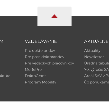
UM
VZDELÁVANIE
AKTUÁLNE
Pre doktorandov
Aktuality
Pre post-doktorandov
Newsletter
Pre vedeckých pracovníkov
Úradná tabuľ
ť
MoRePro
70. výročie S
uktúra
DoktoGrant
Areál SAV v Br
Program Mobility
Čo ponúkam