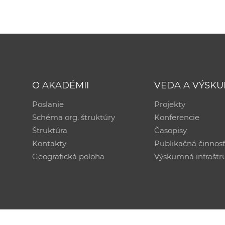
O AKADÉMII
VEDA A VÝSK
Poslanie
Projekty
Schéma org. štruktúry
Konferencie
Štruktúra
Časopisy
Kontakty
Publikačná činnos
Geografická poloha
Výskumná infraštr