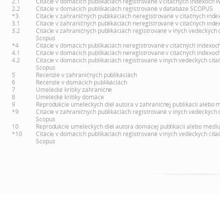
2.1
Citácie v domácich publikáciách registrované v citačných indexoch 
2.2
Citácie v domácich publikáciách registrované v databáze SCOPUS
*3
Citácie v zahraničných publikáciách neregistrované v citačných inde
3.1
Citácie v zahraničných publikáciách neregistrované v citačných inde
3.2
Citácie v zahraničných publikáciách registrované v iných vedeckých 
Scopus
*4
Citácie v domácich publikáciách neregistrované v citačných indexoc
4.1
Citácie v domácich publikáciách neregistrované v citačných indexoc
4.2
Citácie v domácich publikáciách registrované v iných vedeckých cita
Scopus
5
Recenzie v zahraničných publikáciách
6
Recenzie v domácich publikáciách
7
Umelecké kritiky zahraničné
8
Umelecké kritiky domáce
9
Reprodukcie umeleckých diel autora v zahraničnej publikácii alebo 
*9
Citácie v zahraničných publikáciách registrované v iných vedeckých 
Scopus
10
Reprodukcie umeleckých diel autora domácej publikácii alebo médi
*10
Citácie v domácich publikáciách registrované v iných vedeckých cita
Scopus