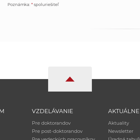
Poznámka:
*
spoluriešiteľ
UM
VZDELÁVANIE
AKTUÁLNE
Pre doktorandov
Aktuality
Pre post-doktorandov
Newsletter
Pre vedeckých pracovníkov
Úradná tabuľ