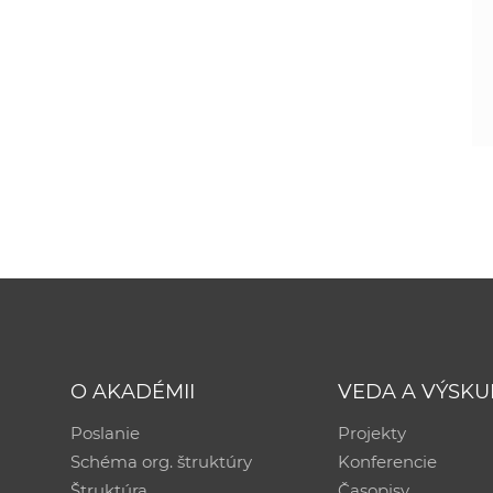
O AKADÉMII
VEDA A VÝSK
Poslanie
Projekty
Schéma org. štruktúry
Konferencie
Štruktúra
Časopisy