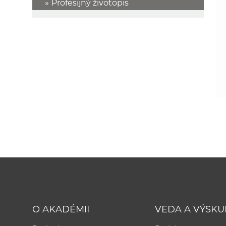
Profesijný životopis
O AKADÉMII
VEDA A VÝSK