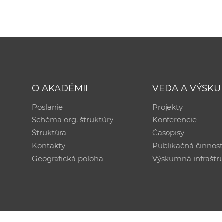
O AKADÉMII
VEDA A VÝSK
Poslanie
Projekty
Schéma org. štruktúry
Konferencie
Štruktúra
Časopisy
Kontakty
Publikačná činnos
Geografická poloha
Výskumná infraštr