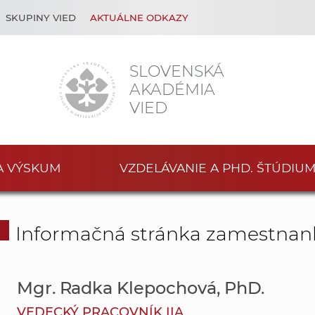
SKUPINY VIED
AKTUÁLNE ODKAZY
SLOVENSKÁ
AKADÉMIA
VIED
A VÝSKUM
VZDELÁVANIE A PHD. ŠTÚDIU
Informačná stránka zamestnan
Mgr. Radka Klepochová, PhD.
VEDECKÝ PRACOVNÍK IIA