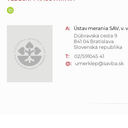
A:
Ústav merania SAV, v. v.
Dúbravská cesta 9
841 04 Bratislava
Slovenská republika
T:
02/591045 41
@:
umerklep@savba.sk