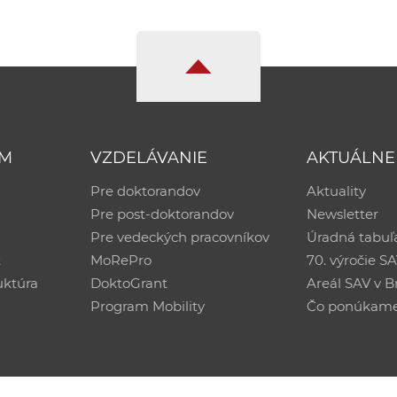
UM
VZDELÁVANIE
AKTUÁLNE
Pre doktorandov
Aktuality
Pre post-doktorandov
Newsletter
Pre vedeckých pracovníkov
Úradná tabuľ
ť
MoRePro
70. výročie S
uktúra
DoktoGrant
Areál SAV v Br
Program Mobility
Čo ponúkam