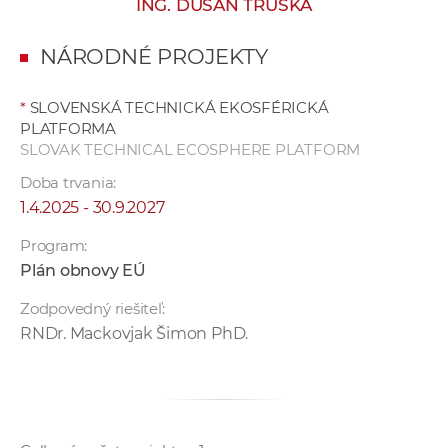
ING. DUŠAN TRUSKA
e
v
NÁRODNÉ PROJEKTY
p
r
*
SLOVENSKÁ TECHNICKÁ EKOSFÉRICKÁ
a
PLATFORMA
c
SLOVAK TECHNICAL ECOSPHERE PLATFORM
o
Doba trvania:
v
1.4.2025 - 30.9.2027
n
í
Program:
č
Plán obnovy EÚ
k
Zodpovedný riešiteľ:
a
RNDr. Mackovjak Šimon PhD.
c
h
a
p
r