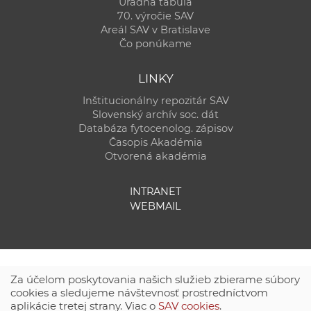
Úradná tabuľa
70. výročie SAV
Areál SAV v Bratislave
Čo ponúkame
LINKY
Inštitucionálny repozitár SAV
Slovenský archív soc. dát
Databáza fytocenolog. zápisov
Časopis Akadémia
Otvorená akadémia
INTRANET
WEBMAIL
Za účelom poskytovania našich služieb zbierame súbory
cookies a sledujeme návštevnosť prostredníctvom
aplikácie tretej strany. Viac o
SAV cookies
.