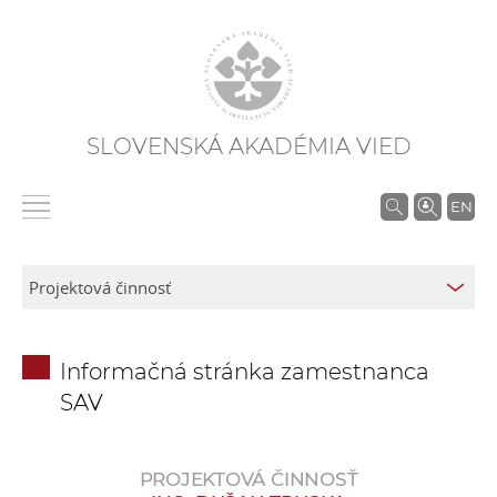
SLOVENSKÁ AKADÉMIA VIED
V
EN
y
h
ľ
a
d
Informačná stránka zamestnanca
á
SAV
v
a
n
PROJEKTOVÁ ČINNOSŤ
i