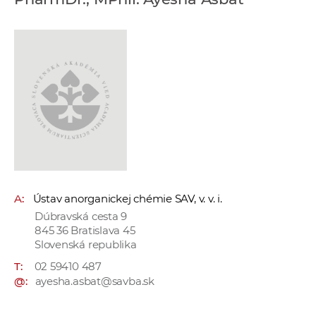
e
v
p
r
a
c
o
v
n
í
č
A:
Ústav anorganickej chémie SAV, v. v. i.
k
Dúbravská cesta 9
a
845 36 Bratislava 45
c
Slovenská republika
h
T:
02 59410 487
a
@:
ayesha.asbat@savba.sk
p
r