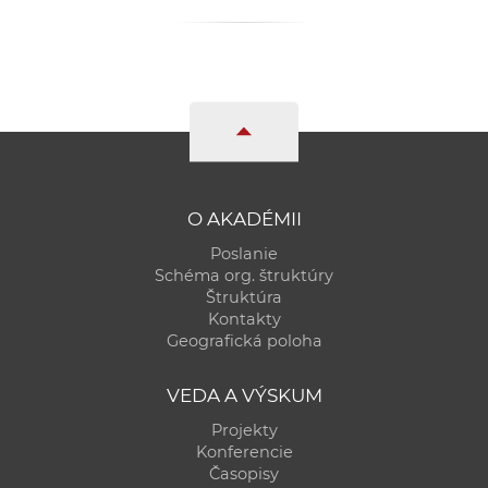
a
c
o
v
n
í
k
o
O AKADÉMII
c
Poslanie
h
Schéma org. štruktúry
S
Štruktúra
A
Kontakty
Geografická poloha
V
VEDA A VÝSKUM
Projekty
Konferencie
Časopisy