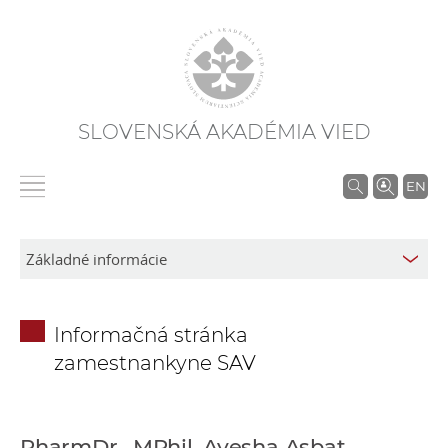
SLOVENSKÁ AKADÉMIA VIED
V
EN
y
h
ľ
a
d
Informačná stránka
á
zamestnankyne SAV
v
a
n
i
PharmDr., MPhil. Ayesha Asbat