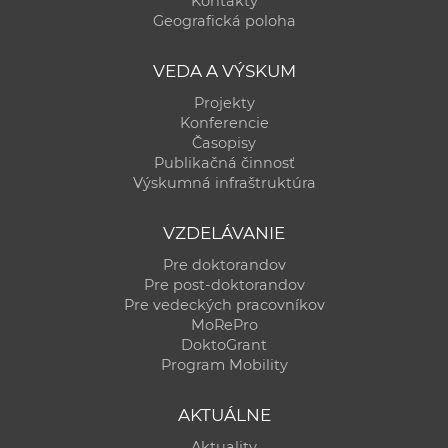
Kontakty
a
Geografická poloha
c
o
VEDA A VÝSKUM
v
Projekty
n
Konferencie
í
Časopisy
Publikačná činnosť
k
Výskumná infraštruktúra
o
c
VZDELÁVANIE
h
Pre doktorandov
S
Pre post-doktorandov
A
Pre vedeckých pracovníkov
V
MoRePro
DoktoGrant
Program Mobility
AKTUÁLNE
Aktuality