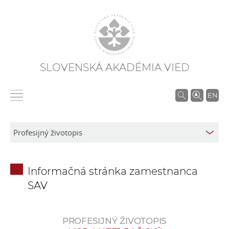
SLOVENSKÁ AKADÉMIA VIED
V
EN
y
h
ľ
a
d
Informačná stránka zamestnanca
á
SAV
v
a
n
PROFESIJNÝ ŽIVOTOPIS
i