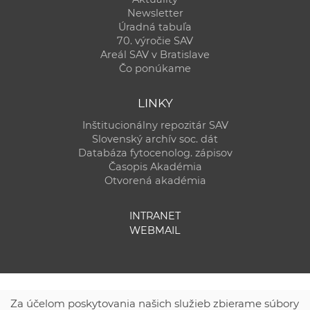
Newsletter
Úradná tabuľa
70. výročie SAV
Areál SAV v Bratislave
Čo ponúkame
LINKY
Inštitucionálny repozitár SAV
Slovenský archív soc. dát
Databáza fytocenolog. zápisov
Časopis Akadémia
Otvorená akadémia
INTRANET
WEBMAIL
Za účelom poskytovania našich služieb zbierame súbory