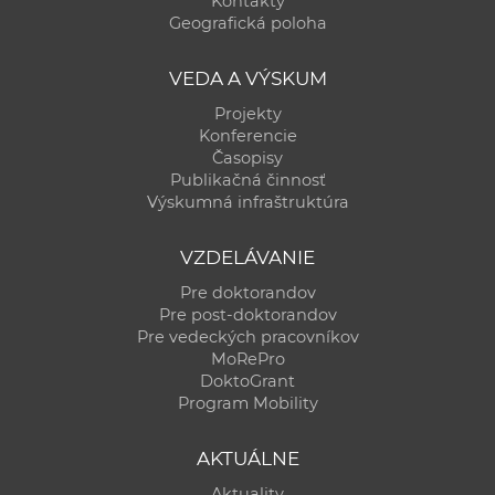
Kontakty
a
Geografická poloha
c
o
VEDA A VÝSKUM
v
Projekty
n
Konferencie
í
Časopisy
Publikačná činnosť
k
Výskumná infraštruktúra
o
c
VZDELÁVANIE
h
Pre doktorandov
S
Pre post-doktorandov
A
Pre vedeckých pracovníkov
V
MoRePro
DoktoGrant
Program Mobility
AKTUÁLNE
Aktuality