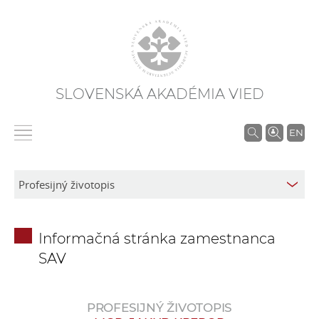
SLOVENSKÁ AKADÉMIA VIED
V
EN
y
h
ľ
a
d
Informačná stránka zamestnanca
á
SAV
v
a
n
PROFESIJNÝ ŽIVOTOPIS
i