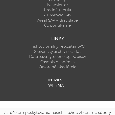
Newsletter
Úradná tabuľa
70. výročie SAV
Areál SAV v Bratislave
Čo ponúkame
LINKY
Inštitucionálny repozitár SAV
Slovenský archív soc. dát
Databáza fytocenolog. zápisov
Časopis Akadémia
Otvorená akadémia
INTRANET
WEBMAIL
Za účelom poskytovania našich služieb zbierame súbory