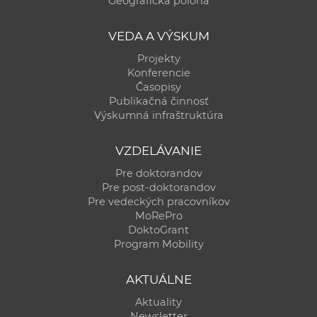
Geografická poloha
a
c
VEDA A VÝSKUM
o
Projekty
v
Konferencie
n
Časopisy
í
Publikačná činnosť
Výskumná infraštruktúra
k
o
VZDELÁVANIE
c
h
Pre doktorandov
Pre post-doktorandov
S
Pre vedeckých pracovníkov
A
MoRePro
V
DoktoGrant
Program Mobility
AKTUÁLNE
Aktuality
Newsletter