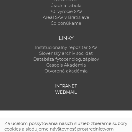
Úradná tabuľa
70. výročie SAV
Areál SAV v Bratislave
Čo ponúkame
LINKY
Inštitucionálny repozitár SAV
Slovenský archív soc. dát
Databáza fytocenolog. zápisov
Časopis Akadémia
Otvorená akadémia
INTRANET
WEBMAIL
Za účelom poskytovania našich služieb zbierame súbory
cookies a sledujeme návštevnosť prostredníctvom