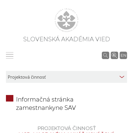
SLOVENSKÁ AKADÉMIA VIED
V
EN
y
h
ľ
a
d
Informačná stránka
á
zamestnankyne SAV
v
a
n
PROJEKTOVÁ ČINNOSŤ
i