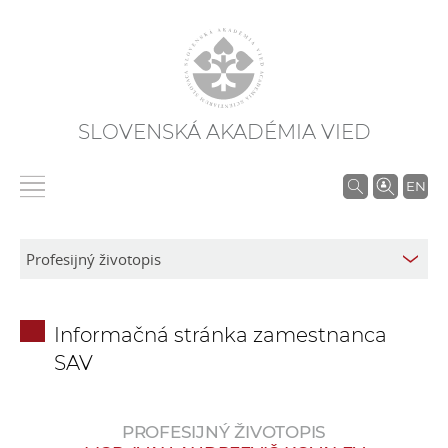
SLOVENSKÁ AKADÉMIA VIED
V
EN
y
h
ľ
a
d
Informačná stránka zamestnanca
á
SAV
v
a
n
PROFESIJNÝ ŽIVOTOPIS
i