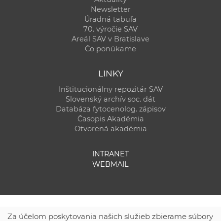
Newsletter
Úradná tabuľa
70. výročie SAV
Areál SAV v Bratislave
Čo ponúkame
LINKY
Inštitucionálny repozitár SAV
Slovenský archív soc. dát
Databáza fytocenolog. zápisov
Časopis Akadémia
Otvorená akadémia
INTRANET
WEBMAIL
Za účelom poskytovania našich služieb zbierame súbory