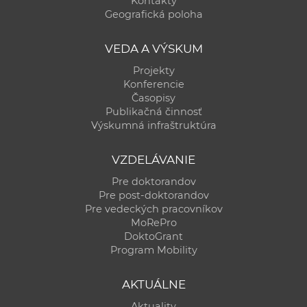
Kontakty
a
Geografická poloha
c
o
VEDA A VÝSKUM
v
Projekty
n
Konferencie
í
Časopisy
Publikačná činnosť
k
Výskumná infraštruktúra
o
c
VZDELÁVANIE
h
Pre doktorandov
S
Pre post-doktorandov
A
Pre vedeckých pracovníkov
V
MoRePro
DoktoGrant
Program Mobility
AKTUÁLNE
Aktuality