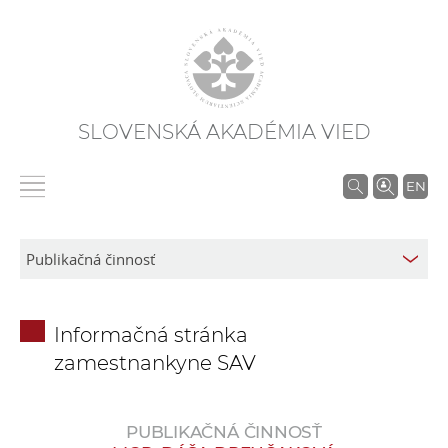
SLOVENSKÁ AKADÉMIA VIED
V
EN
y
h
ľ
a
d
Informačná stránka
á
zamestnankyne SAV
v
a
n
PUBLIKAČNÁ ČINNOSŤ
i