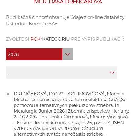
MGR. DÁŠA DRENČAKOVÁ
e
v
Publikačná činnosť obsahuje údaje z on-line databázy
p
Ústrednej Knižnice SAV.
r
a
ZVOĽTE SI
ROK
/KATEGÓRIU
PRE VÝPIS PUBLIKÁCIÍ:
c
o
v
n
í
č
k
DRENČAKOVÁ, Dáša** - ACHIMOVIČOVÁ, Marcela.
a
Mechanochemická syntéza termoelektrika CuAgSe
c
pomocou alternatívnych prekurzorov striebra. In
h
Metalurgia Junior 2026 : Zborník príspevkov. Herľany,
2.-3.6.2026. Eds. Lenka Girmanová, Miriam Vincejová.
a
- Košice : Technická univerzita, 2026, p.20-24. ISBN
p
978-80-553-5060-8. (APP0498 : Štúdium
r
alternatívnych syntéz nanočastíc striebra –