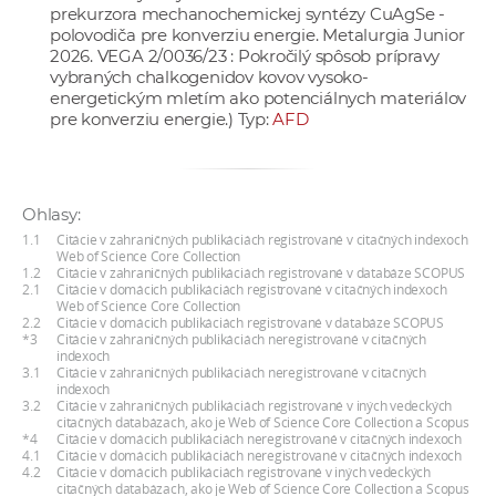
prekurzora mechanochemickej syntézy CuAgSe -
a
polovodiča pre konverziu energie. Metalurgia Junior
c
2026. VEGA 2/0036/23 : Pokročilý spôsob prípravy
o
vybraných chalkogenidov kovov vysoko-
energetickým mletím ako potenciálnych materiálov
v
pre konverziu energie.) Typ:
AFD
n
í
k
o
Ohlasy:
c
1.1
Citácie v zahraničných publikáciách registrované v citačných indexoch
Web of Science Core Collection
h
1.2
Citácie v zahraničných publikáciách registrované v databáze SCOPUS
2.1
Citácie v domácich publikáciách registrované v citačných indexoch
S
Web of Science Core Collection
A
2.2
Citácie v domácich publikáciách registrované v databáze SCOPUS
*3
Citácie v zahraničných publikáciách neregistrované v citačných
V
indexoch
3.1
Citácie v zahraničných publikáciách neregistrované v citačných
indexoch
3.2
Citácie v zahraničných publikáciách registrované v iných vedeckých
citačných databázach, ako je Web of Science Core Collection a Scopus
*4
Citácie v domácich publikáciách neregistrované v citačných indexoch
4.1
Citácie v domácich publikáciách neregistrované v citačných indexoch
4.2
Citácie v domácich publikáciách registrované v iných vedeckých
citačných databázach, ako je Web of Science Core Collection a Scopus