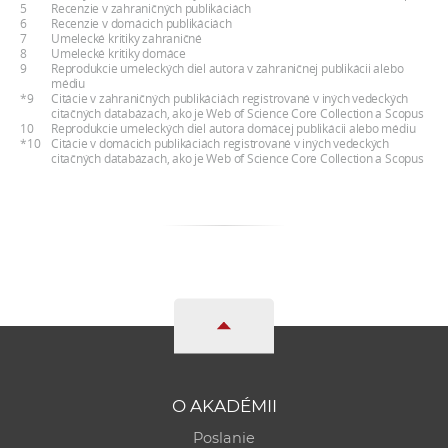
5
Recenzie v zahraničných publikáciách
6
Recenzie v domácich publikáciách
7
Umelecké kritiky zahraničné
8
Umelecké kritiky domáce
9
Reprodukcie umeleckých diel autora v zahraničnej publikácii alebo
médiu
*9
Citácie v zahraničných publikáciách registrované v iných vedeckých
citačných databázach, ako je Web of Science Core Collection a Scopus
10
Reprodukcie umeleckých diel autora domácej publikácii alebo médiu
*10
Citácie v domácich publikáciách registrované v iných vedeckých
citačných databázach, ako je Web of Science Core Collection a Scopus
O AKADÉMII
Poslanie