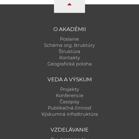
a
c
o
v
O AKADÉMII
n
Poslanie
í
Schéma org. štruktúry
k
Štruktúra
Kontakty
o
Geografická poloha
c
h
VEDA A VÝSKUM
S
Projekty
A
Konferencie
V
Časopisy
Publikačná činnosť
Výskumná infraštruktúra
VZDELÁVANIE