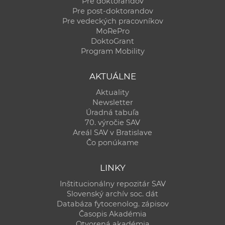
Pre doktorandov
Pre post-doktorandov
Pre vedeckých pracovníkov
MoRePro
DoktoGrant
Program Mobility
AKTUÁLNE
Aktuality
Newsletter
Úradná tabuľa
70. výročie SAV
Areál SAV v Bratislave
Čo ponúkame
LINKY
Inštitucionálny repozitár SAV
Slovenský archív soc. dát
Databáza fytocenolog. zápisov
Časopis Akadémia
Otvorená akadémia