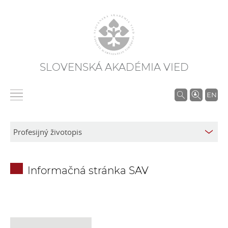
SLOVENSKÁ AKADÉMIA VIED
V
EN
y
h
ľ
a
d
Informačná stránka SAV
á
v
a
n
i