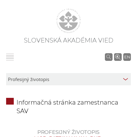
SLOVENSKÁ AKADÉMIA VIED
V
EN
y
h
ľ
a
d
Informačná stránka zamestnanca
á
SAV
v
a
n
PROFESIJNÝ ŽIVOTOPIS
i