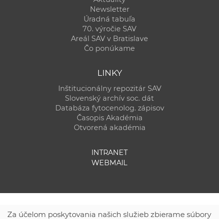
Newsletter
Úradná tabuľa
70. výročie SAV
Areál SAV v Bratislave
Čo ponúkame
LINKY
Inštitucionálny repozitár SAV
Slovenský archív soc. dát
Databáza fytocenolog. zápisov
Časopis Akadémia
Otvorená akadémia
INTRANET
WEBMAIL
Za účelom poskytovania našich služieb zbierame súbory