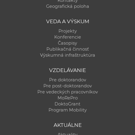
Kontakty
a
Geografická poloha
c
o
VEDA A VÝSKUM
v
Projekty
n
Konferencie
í
Časopisy
Publikačná činnosť
k
Výskumná infraštruktúra
o
c
VZDELÁVANIE
h
Pre doktorandov
S
Pre post-doktorandov
A
Pre vedeckých pracovníkov
V
MoRePro
DoktoGrant
Program Mobility
AKTUÁLNE
Aktuality