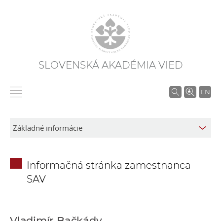
SLOVENSKÁ AKADÉMIA VIED
V
EN
y
h
ľ
a
d
Informačná stránka zamestnanca
á
SAV
v
a
n
i
Vladimír Bačkády