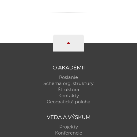
a
c
o
v
n
í
k
o
c
O AKADÉMII
h
Poslanie
S
Schéma org. štruktúry
A
Štruktúra
Kontakty
V
Geografická poloha
VEDA A VÝSKUM
Projekty
Konferencie