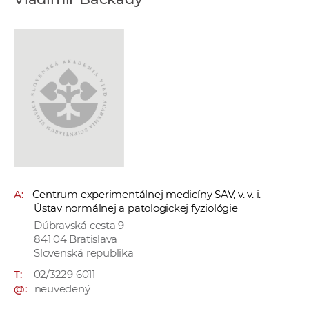
e
v
p
r
a
c
o
v
n
í
č
A:
Centrum experimentálnej medicíny SAV, v. v. i.
k
Ústav normálnej a patologickej fyziológie
a
Dúbravská cesta 9
c
841 04 Bratislava
h
Slovenská republika
a
T:
02/3229 6011
p
@:
neuvedený
r