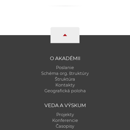
a
c
o
v
n
í
k
o
O AKADÉMII
c
Poslanie
h
Schéma org. štruktúry
S
Štruktúra
A
Kontakty
Geografická poloha
V
VEDA A VÝSKUM
Projekty
Konferencie
Časopisy