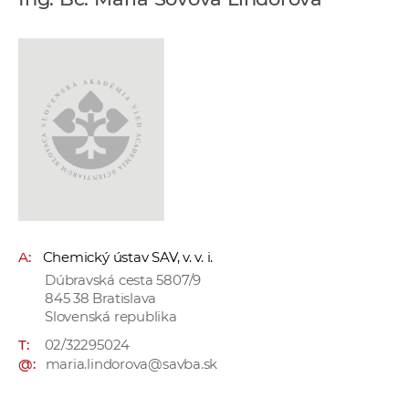
e
v
p
r
a
c
o
v
n
í
č
A:
Chemický ústav SAV, v. v. i.
k
Dúbravská cesta 5807/9
a
845 38 Bratislava
c
Slovenská republika
h
T:
02/32295024
a
@:
maria.lindorova@savba.sk
p
r