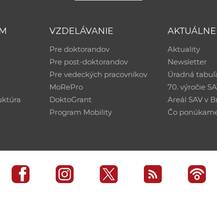
UM
VZDELÁVANIE
AKTUÁLNE
Pre doktorandov
Aktuality
Pre post-doktorandov
Newsletter
Pre vedeckých pracovníkov
Úradná tabuľ
ť
MoRePro
70. výročie S
uktúra
DoktoGrant
Areál SAV v Br
Program Mobility
Čo ponúkam
edisko SAV