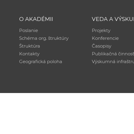
O AKADÉMII
VEDA A VÝSK
Poslanie
Projekty
Schéma org. štruktúry
Konferencie
Štruktúra
Časopisy
Kontakty
Publikačná činnos
Geografická poloha
Výskumná infraštr
Technická podpora:
CSČ SAV, v. v. i. - Výpočtové str