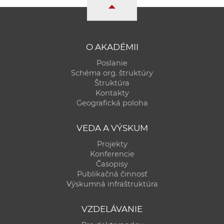
a
c
o
v
O AKADÉMII
n
Poslanie
í
Schéma org. štruktúry
k
Štruktúra
Kontakty
o
Geografická poloha
c
h
VEDA A VÝSKUM
S
Projekty
A
Konferencie
V
Časopisy
Publikačná činnosť
Výskumná infraštruktúra
VZDELÁVANIE