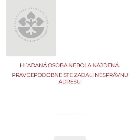
e
v
p
r
a
c
o
v
HĽADANÁ OSOBA NEBOLA NÁJDENÁ.
n
í
PRAVDEPODOBNE STE ZADALI NESPRÁVNU
ADRESU.
č
k
a
c
h
a
p
r