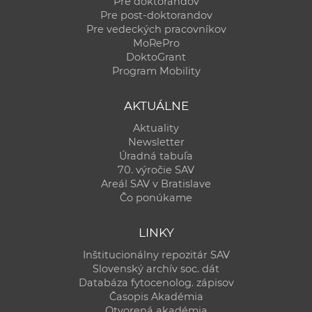
Pre doktorandov
Pre post-doktorandov
Pre vedeckých pracovníkov
MoRePro
DoktoGrant
Program Mobility
AKTUÁLNE
Aktuality
Newsletter
Úradná tabuľa
70. výročie SAV
Areál SAV v Bratislave
Čo ponúkame
LINKY
Inštitucionálny repozitár SAV
Slovenský archív soc. dát
Databáza fytocenolog. zápisov
Časopis Akadémia
Otvorená akadémia