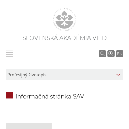
SLOVENSKÁ AKADÉMIA VIED
V
EN
y
h
ľ
a
d
Informačná stránka SAV
á
v
a
n
i