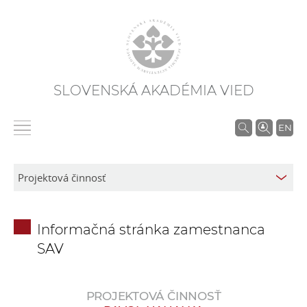
SLOVENSKÁ AKADÉMIA VIED
V
EN
y
h
ľ
a
d
Informačná stránka zamestnanca
á
SAV
v
a
n
PROJEKTOVÁ ČINNOSŤ
i