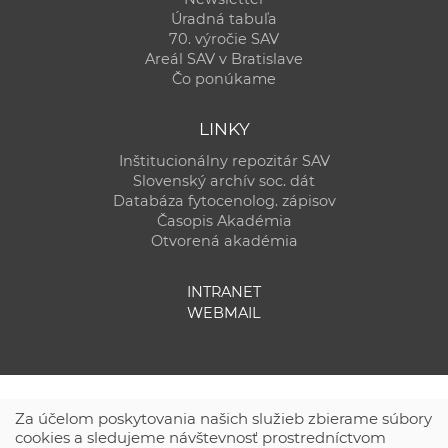
Úradná tabuľa
70. výročie SAV
Areál SAV v Bratislave
Čo ponúkame
LINKY
Inštitucionálny repozitár SAV
Slovenský archív soc. dát
Databáza fytocenolog. zápisov
Časopis Akadémia
Otvorená akadémia
INTRANET
WEBMAIL
Za účelom poskytovania našich služieb zbierame súbory
cookies a sledujeme návštevnosť prostredníctvom