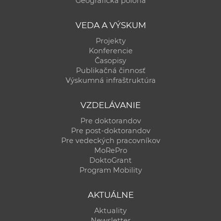
Geografická poloha
a
c
VEDA A VÝSKUM
o
Projekty
v
Konferencie
n
Časopisy
í
Publikačná činnosť
Výskumná infraštruktúra
k
o
VZDELÁVANIE
c
h
Pre doktorandov
Pre post-doktorandov
S
Pre vedeckých pracovníkov
A
MoRePro
V
DoktoGrant
Program Mobility
AKTUÁLNE
Aktuality
Newsletter