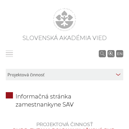
SLOVENSKÁ AKADÉMIA VIED
V
EN
y
h
ľ
a
d
Informačná stránka
á
zamestnankyne SAV
v
a
n
PROJEKTOVÁ ČINNOSŤ
i