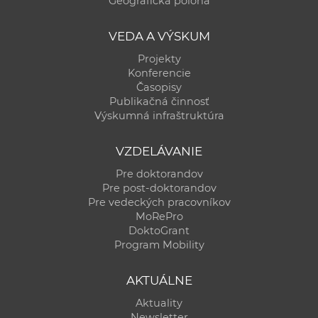
Geografická poloha
a
c
VEDA A VÝSKUM
o
Projekty
v
Konferencie
n
Časopisy
í
Publikačná činnosť
Výskumná infraštruktúra
k
o
VZDELÁVANIE
c
h
Pre doktorandov
Pre post-doktorandov
S
Pre vedeckých pracovníkov
A
MoRePro
V
DoktoGrant
Program Mobility
AKTUÁLNE
Aktuality
Newsletter