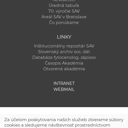
Úradná tabuľa
70. výročie SAV
Areál SAV v Bratislave
Čo ponúkame
LINKY
Inštitucionálny repozitár SAV
Slovenský archív soc. dát
Databáza fytocenolog. zápisov
Časopis Akadémia
Otvorená akadémia
INTRANET
WEBMAIL
Za účelom poskytovania našich služieb zbierame súbory
cookies a sledujeme návštevnosť prostredníctvom