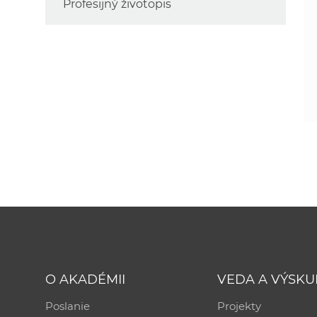
Profesijný životopis
O AKADÉMII
VEDA A VÝSK
Poslanie
Projekty