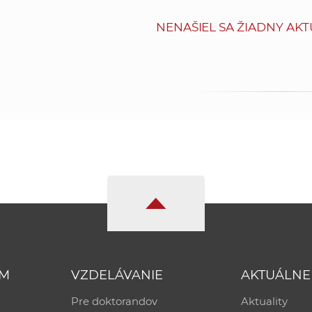
NENAŠIEL SA ŽIADNY AKT
UM
VZDELÁVANIE
AKTUÁLNE
Pre doktorandov
Aktuality