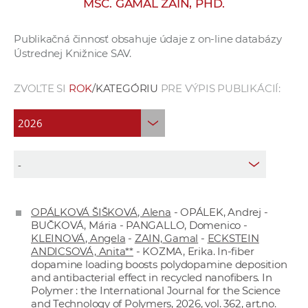
MSC. GAMAL ZAIN, PHD.
e
v
Publikačná činnosť obsahuje údaje z on-line databázy
p
Ústrednej Knižnice SAV.
r
a
ZVOĽTE SI
ROK
/KATEGÓRIU
PRE VÝPIS PUBLIKÁCIÍ:
c
o
v
n
í
č
k
OPÁLKOVÁ ŠIŠKOVÁ, Alena
- OPÁLEK, Andrej -
a
BUČKOVÁ, Mária - PANGALLO, Domenico -
c
KLEINOVÁ, Angela
-
ZAIN, Gamal
-
ECKSTEIN
h
ANDICSOVÁ, Anita**
- KOZMA, Erika. In-fiber
dopamine loading boosts polydopamine deposition
a
and antibacterial effect in recycled nanofibers. In
p
Polymer : the International Journal for the Science
r
and Technology of Polymers, 2026, vol. 362, art.no.