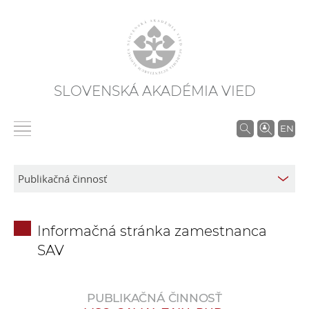
SLOVENSKÁ AKADÉMIA VIED
V
EN
y
h
ľ
a
d
Informačná stránka zamestnanca
á
SAV
v
a
n
PUBLIKAČNÁ ČINNOSŤ
i