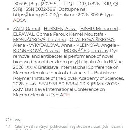
130495, [8] p. (2025: 5.1 - IF, Q1 - JCR, 0.826 - SJR, Q1 -
a
SJR). ISSN 0032-3861. Dostupné na:
c
https://doi.org/10.1016/j.polymer.2026.130495
Typ:
o
ADCA
v
ZAIN, Gamal
-
HUSSIEN, Aziza
-
BISHR, Mohamed
-
n
ELFAWAL, Gomaa Farouk Kamel Moustafa
-
MOSNÁČKOVÁ, Katarína
-
OPÁLKOVÁ ŠIŠKOVÁ,
í
Alena
-
VYKYDALOVÁ, Anna
-
KLEINOVÁ, Angela
-
k
KRONEKOVÁ, Zuzana
-
MOSNÁČEK, Jaroslav
. Dye
o
removal and antibacterial performance of novel
biobased nanofibers from poly(Tulipalin A). In BIMac
c
2026 : XXIV. Bratislava International Conference on
h
Macromolecules : book of abstracts. 1. - Bratislava :
S
Polymer Institute of the Slovak Academy of Sciences,
2026, p. 46. ISBN 978-80-89841-23-3. (BIMac 2026 :
A
XXIV. Bratislava International Conference on
V
Macromolecules.) Typ:
AFH
Ohlasy:
1.1
Citácie v zahraničných publikáciách registrované v citačných indexoch