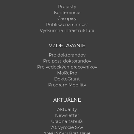
Projekty
Konferencie
Časopisy
Publikačná činnosť
Výskumná infraštruktúra
VZDELÁVANIE
Pre doktorandov
Pre post-doktorandov
Pre vedeckých pracovníkov
MoRePro
DoktoGrant
Program Mobility
AKTUÁLNE
Aktuality
Newsletter
Úradná tabuľa
70. výročie SAV
Areál SAV v Bratislave