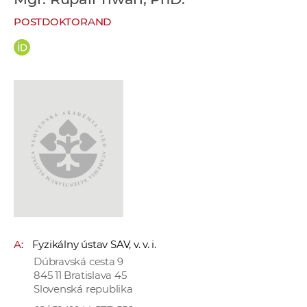
e
POSTDOKTORAND
v
p
r
a
c
o
v
n
í
č
k
a
c
A:
Fyzikálny ústav SAV, v. v. i.
h
Dúbravská cesta 9
a
845 11 Bratislava 45
p
Slovenská republika
r