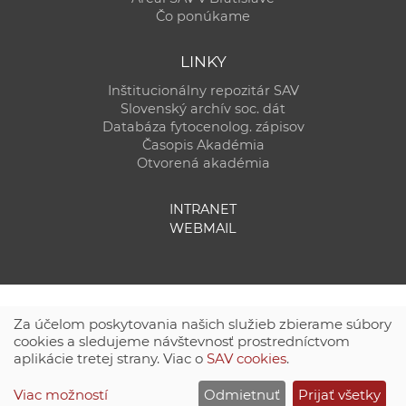
Čo ponúkame
LINKY
Inštitucionálny repozitár SAV
Slovenský archív soc. dát
Databáza fytocenolog. zápisov
Časopis Akadémia
Otvorená akadémia
INTRANET
WEBMAIL
Za účelom poskytovania našich služieb zbierame súbory
cookies a sledujeme návštevnosť prostredníctvom
aplikácie tretej strany. Viac o
SAV cookies
.
Technická podpora:
CSČ SAV, v. v. i. - Výpočtové stredisko SAV
Viac možností
Odmietnuť
Prijať všetky
Site map
|
Zásady ochrany súkromných údajov