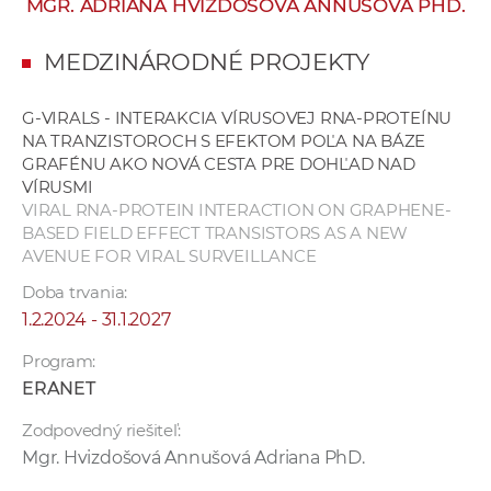
MGR. ADRIANA HVIZDOŠOVÁ ANNUŠOVÁ PHD.
e
v
MEDZINÁRODNÉ PROJEKTY
p
r
G-VIRALS - INTERAKCIA VÍRUSOVEJ RNA-PROTEÍNU
a
NA TRANZISTOROCH S EFEKTOM POĽA NA BÁZE
c
GRAFÉNU AKO NOVÁ CESTA PRE DOHĽAD NAD
o
VÍRUSMI
v
VIRAL RNA-PROTEIN INTERACTION ON GRAPHENE-
BASED FIELD EFFECT TRANSISTORS AS A NEW
n
AVENUE FOR VIRAL SURVEILLANCE
í
č
Doba trvania:
k
1.2.2024 - 31.1.2027
a
Program:
c
ERANET
h
a
Zodpovedný riešiteľ:
p
Mgr. Hvizdošová Annušová Adriana PhD.
r