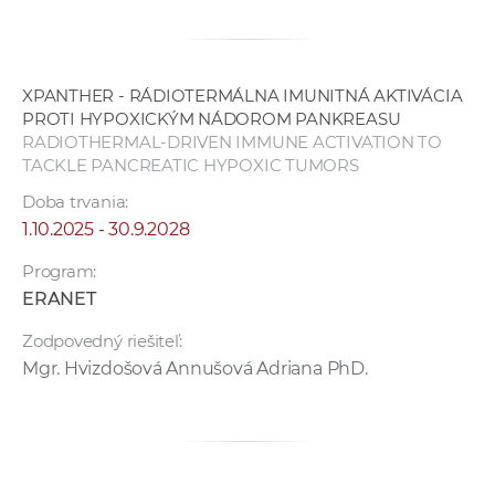
a
c
o
XPANTHER - RÁDIOTERMÁLNA IMUNITNÁ AKTIVÁCIA
v
PROTI HYPOXICKÝM NÁDOROM PANKREASU
n
RADIOTHERMAL-DRIVEN IMMUNE ACTIVATION TO
í
TACKLE PANCREATIC HYPOXIC TUMORS
k
Doba trvania:
o
1.10.2025 - 30.9.2028
c
h
Program:
S
ERANET
A
Zodpovedný riešiteľ:
V
Mgr. Hvizdošová Annušová Adriana PhD.