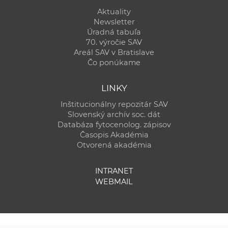
Aktuality
Newsletter
Úradná tabuľa
70. výročie SAV
Areál SAV v Bratislave
Čo ponúkame
LINKY
Inštitucionálny repozitár SAV
Slovenský archív soc. dát
Databáza fytocenolog. zápisov
Časopis Akadémia
Otvorená akadémia
INTRANET
WEBMAIL