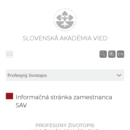
SLOVENSKÁ AKADÉMIA VIED
V
EN
y
h
ľ
a
d
Informačná stránka zamestnanca
á
SAV
v
a
n
PROFESIJNÝ ŽIVOTOPIS
i