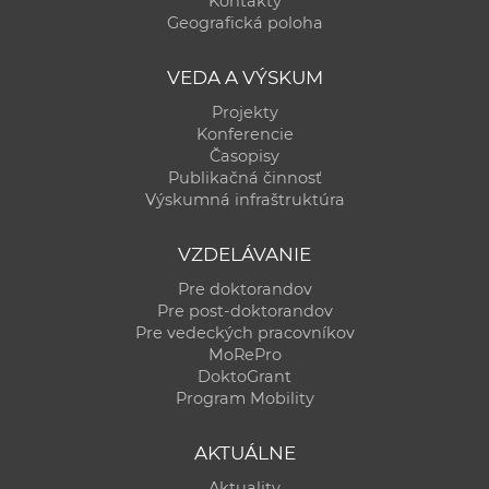
Kontakty
a
Geografická poloha
c
o
VEDA A VÝSKUM
v
Projekty
n
Konferencie
í
Časopisy
Publikačná činnosť
k
Výskumná infraštruktúra
o
c
VZDELÁVANIE
h
Pre doktorandov
S
Pre post-doktorandov
A
Pre vedeckých pracovníkov
V
MoRePro
DoktoGrant
Program Mobility
AKTUÁLNE
Aktuality