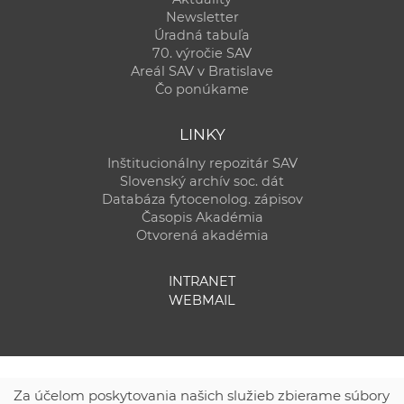
Newsletter
Úradná tabuľa
70. výročie SAV
Areál SAV v Bratislave
Čo ponúkame
LINKY
Inštitucionálny repozitár SAV
Slovenský archív soc. dát
Databáza fytocenolog. zápisov
Časopis Akadémia
Otvorená akadémia
INTRANET
WEBMAIL
Za účelom poskytovania našich služieb zbierame súbory