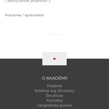
Celkový počet projektov: 3
Poznámka:
*
spoluriešiteľ
O AKADÉMII
Poslanie
Schéma org. štruktúry
Štruktúra
Kontakty
Geografická poloha