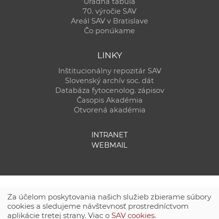
Úradná tabuľa
70. výročie SAV
Areál SAV v Bratislave
Čo ponúkame
LINKY
Inštitucionálny repozitár SAV
Slovenský archív soc. dát
Databáza fytocenolog. zápisov
Časopis Akadémia
Otvorená akadémia
INTRANET
WEBMAIL
Za účelom poskytovania našich služieb zbierame súbory
cookies a sledujeme návštevnosť prostredníctvom
aplikácie tretej strany. Viac o
SAV cookies
.