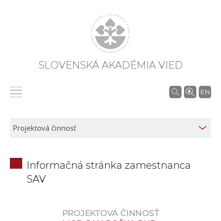
SLOVENSKÁ AKADÉMIA VIED
V
EN
y
h
ľ
a
d
Informačná stránka zamestnanca
á
SAV
v
a
n
PROJEKTOVÁ ČINNOSŤ
i