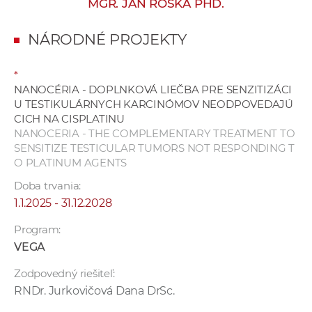
MGR. JAN ROŠKA PHD.
e
v
NÁRODNÉ PROJEKTY
p
r
*
a
NANOCÉRIA - DOPLNKOVÁ LIEČBA PRE SENZITIZÁCI
c
U TESTIKULÁRNYCH KARCINÓMOV NEODPOVEDAJÚ
o
CICH NA CISPLATINU
v
NANOCERIA - THE COMPLEMENTARY TREATMENT TO
SENSITIZE TESTICULAR TUMORS NOT RESPONDING T
n
O PLATINUM AGENTS
í
č
Doba trvania:
k
1.1.2025 - 31.12.2028
a
Program:
c
VEGA
h
a
Zodpovedný riešiteľ:
p
RNDr. Jurkovičová Dana DrSc.
r