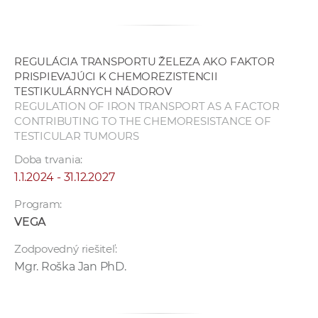
a
c
o
REGULÁCIA TRANSPORTU ŽELEZA AKO FAKTOR
v
PRISPIEVAJÚCI K CHEMOREZISTENCII
n
TESTIKULÁRNYCH NÁDOROV
í
REGULATION OF IRON TRANSPORT AS A FACTOR
k
CONTRIBUTING TO THE CHEMORESISTANCE OF
o
TESTICULAR TUMOURS
c
Doba trvania:
h
1.1.2024 - 31.12.2027
S
Program:
A
VEGA
V
Zodpovedný riešiteľ:
Mgr. Roška Jan PhD.