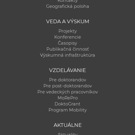
Kontakty
a
Geografická poloha
c
o
VEDA A VÝSKUM
v
Projekty
n
Konferencie
í
Časopisy
Publikačná činnosť
k
Výskumná infraštruktúra
o
c
VZDELÁVANIE
h
Pre doktorandov
S
Pre post-doktorandov
A
Pre vedeckých pracovníkov
V
MoRePro
DoktoGrant
Program Mobility
AKTUÁLNE
Aktuality