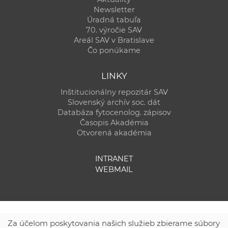
Newsletter
Úradná tabuľa
70. výročie SAV
Areál SAV v Bratislave
Čo ponúkame
LINKY
Inštitucionálny repozitár SAV
Slovenský archív soc. dát
Databáza fytocenolog. zápisov
Časopis Akadémia
Otvorená akadémia
INTRANET
WEBMAIL
Za účelom poskytovania našich služieb zbierame súbory