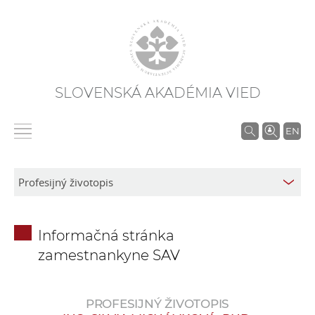
SLOVENSKÁ AKADÉMIA VIED
V
EN
y
h
ľ
a
d
Informačná stránka
á
zamestnankyne SAV
v
a
n
PROFESIJNÝ ŽIVOTOPIS
i