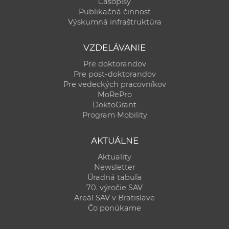
Časopisy
Publikačná činnosť
Výskumná infraštruktúra
VZDELÁVANIE
Pre doktorandov
Pre post-doktorandov
Pre vedeckých pracovníkov
MoRePro
DoktoGrant
Program Mobility
AKTUÁLNE
Aktuality
Newsletter
Úradná tabuľa
70. výročie SAV
Areál SAV v Bratislave
Čo ponúkame