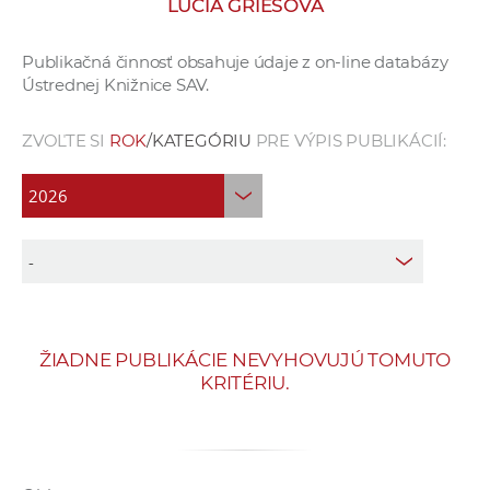
LUCIA GRIEŠOVÁ
e
v
Publikačná činnosť obsahuje údaje z on-line databázy
p
Ústrednej Knižnice SAV.
r
a
ZVOĽTE SI
ROK
/KATEGÓRIU
PRE VÝPIS PUBLIKÁCIÍ:
c
o
v
n
í
č
k
a
ŽIADNE PUBLIKÁCIE NEVYHOVUJÚ TOMUTO
c
KRITÉRIU.
h
a
p
r