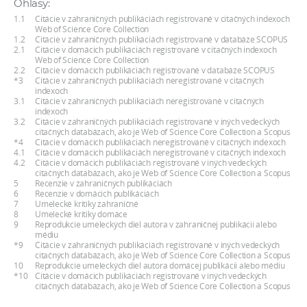
Ohlasy:
a
1.1
Citácie v zahraničných publikáciách registrované v citačných indexoch
c
Web of Science Core Collection
1.2
Citácie v zahraničných publikáciách registrované v databáze SCOPUS
o
2.1
Citácie v domácich publikáciách registrované v citačných indexoch
Web of Science Core Collection
v
2.2
Citácie v domácich publikáciách registrované v databáze SCOPUS
n
*3
Citácie v zahraničných publikáciách neregistrované v citačných
indexoch
í
3.1
Citácie v zahraničných publikáciách neregistrované v citačných
indexoch
k
3.2
Citácie v zahraničných publikáciách registrované v iných vedeckých
o
citačných databázach, ako je Web of Science Core Collection a Scopus
*4
Citácie v domácich publikáciách neregistrované v citačných indexoch
c
4.1
Citácie v domácich publikáciách neregistrované v citačných indexoch
4.2
Citácie v domácich publikáciách registrované v iných vedeckých
h
citačných databázach, ako je Web of Science Core Collection a Scopus
S
5
Recenzie v zahraničných publikáciách
6
Recenzie v domácich publikáciách
A
7
Umelecké kritiky zahraničné
8
Umelecké kritiky domáce
V
9
Reprodukcie umeleckých diel autora v zahraničnej publikácii alebo
médiu
*9
Citácie v zahraničných publikáciách registrované v iných vedeckých
citačných databázach, ako je Web of Science Core Collection a Scopus
10
Reprodukcie umeleckých diel autora domácej publikácii alebo médiu
*10
Citácie v domácich publikáciách registrované v iných vedeckých
citačných databázach, ako je Web of Science Core Collection a Scopus