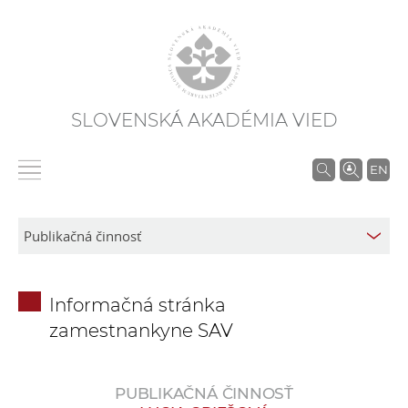
SLOVENSKÁ AKADÉMIA VIED
V
EN
y
h
ľ
a
d
Informačná stránka
á
zamestnankyne SAV
v
a
n
PUBLIKAČNÁ ČINNOSŤ
i