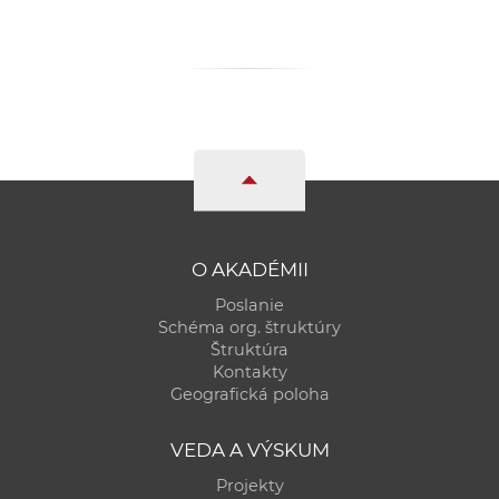
a
c
o
v
n
í
k
o
c
h
O AKADÉMII
S
Poslanie
A
Schéma org. štruktúry
Štruktúra
V
Kontakty
Geografická poloha
VEDA A VÝSKUM
Projekty