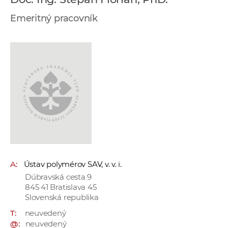
e
Emeritný pracovník
v
p
r
a
c
o
v
n
í
č
k
a
A:
Ústav polymérov SAV, v. v. i.
c
Dúbravská cesta 9
h
845 41 Bratislava 45
Slovenská republika
a
p
T:
neuvedený
r
@:
neuvedený