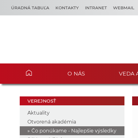
ÚRADNÁ TABUĽA
KONTAKTY
INTRANET
WEBMAIL
O NÁS
VEDA 
VEREJNOSŤ
Aktuality
Otvorená akadémia
Čo ponúkame - Najlepšie výsledky