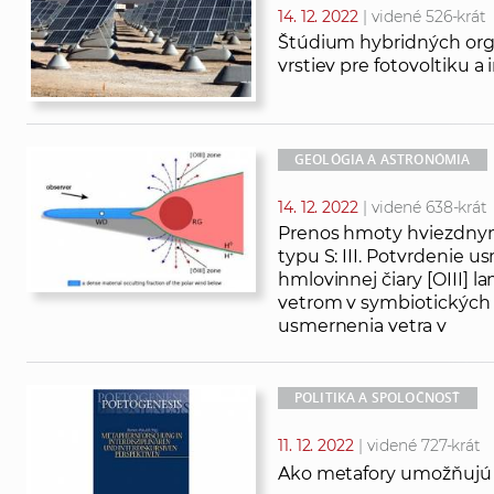
14. 12. 2022
| videné 526-krát
Štúdium hybridných org
vrstiev pre fotovoltiku a
GEOLÓGIA A ASTRONÓMIA
14. 12. 2022
| videné 638-krát
Prenos hmoty hviezdnym
typu S: III. Potvrdenie 
hmlovinnej čiary [OIII
vetrom v symbiotických d
usmernenia vetra v
POLITIKA A SPOLOČNOSŤ
11. 12. 2022
| videné 727-krát
Ako metafory umožňujú a