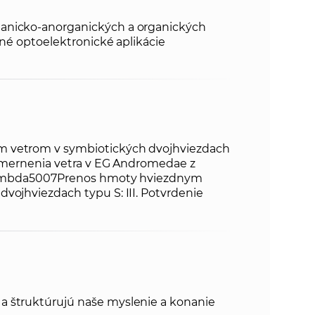
anicko-anorganických a organických
 iné optoelektronické aplikácie
 vetrom v symbiotických dvojhviezdach
usmernenia vetra v EG Andromedae z
] lambda5007Prenos hmoty hviezdnym
vojhviezdach typu S: III. Potvrdenie
 štruktúrujú naše myslenie a konanie