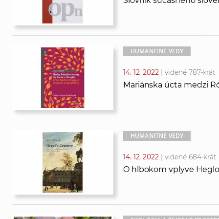
Slovník súčasného slove
HUMANITNÉ VEDY
14. 12. 2022
| videné 787-krát
Mariánska úcta medzi 
HUMANITNÉ VEDY
14. 12. 2022
| videné 684-krát
O hlbokom vplyve Heglovej