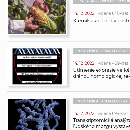
EKOLÓGIA A ŽIVOTNÉ PROSTR
14. 12. 2022
| videné 640-krát
Kremík ako účinný nástroj
MEDICÍNA A FARMAKOLÓGIA
14. 12. 2022
| videné 489-krát
Utlmenie expresie veľk
dráhou homologickej re
MEDICÍNA A FARMAKOLÓGIA
14. 12. 2022
| videné 698-krát
Transkriptomická analý
ľudského mozgu vystave