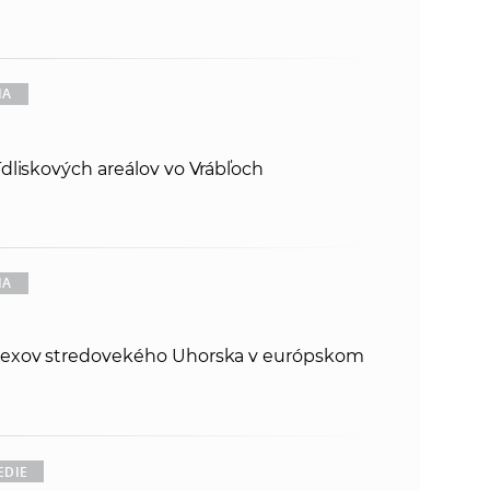
IA
dliskových areálov vo Vrábľoch
IA
dexov stredovekého Uhorska v európskom
EDIE