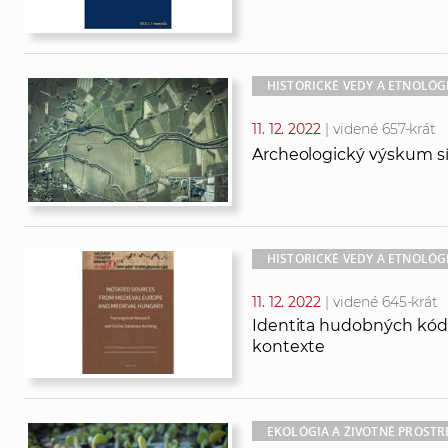
HISTORICKÉ VEDY A ETNOLÓG
11. 12. 2022
| videné 657-krát
Archeologický výskum sí
HISTORICKÉ VEDY A ETNOLÓG
11. 12. 2022
| videné 645-krát
Identita hudobných kó
kontexte
EKOLÓGIA A ŽIVOTNÉ PROSTR