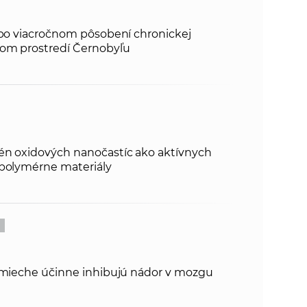
e po viacročnom pôsobení chronickej
nom prostredí Černobyľu
én oxidových nanočastíc ako aktívnych
 polymérne materiály
v mieche účinne inhibujú nádor v mozgu