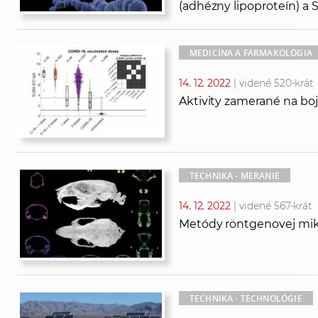
(adhézny lipoproteín) 
MEDICÍNA A FARMAKOLÓGIA
14. 12. 2022
| videné 520-krát
Aktivity zamerané na b
TECHNIKA - MERANIE
14. 12. 2022
| videné 567-krát
Metódy röntgenovej mik
TECHNIKA - TECHNOLÓGIE