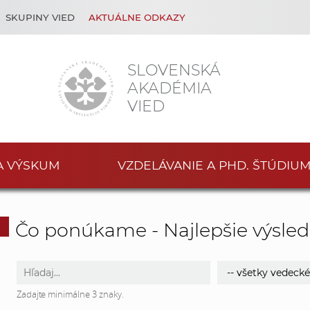
SKUPINY VIED
AKTUÁLNE ODKAZY
SLOVENSKÁ
AKADÉMIA
VIED
A VÝSKUM
VZDELÁVANIE A PHD. ŠTÚDIU
Čo ponúkame - Najlepšie výsled
V
V
y
y
Zadajte minimálne 3 znaky.
h
h