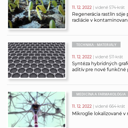
11. 12. 2022
| videné 574-krát
Regenerácia rastlín sój
radiácie v kontaminova
TECHNIKA - MATERIÁLY
11. 12. 2022
| videné 511-krát
Syntéza hybridných graf
aditív pre nové funkčné
MEDICÍNA A FARMAKOLÓGIA
11. 12. 2022
| videné 664-krát
Mikroglie lokalizované 