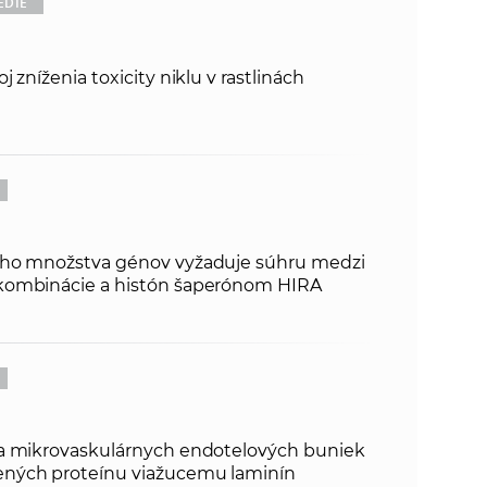
EDIE
 zníženia toxicity niklu v rastlinách
ého množstva génov vyžaduje súhru medzi
kombinácie a histón šaperónom HIRA
za mikrovaskulárnych endotelových buniek
ných proteínu viažucemu laminín