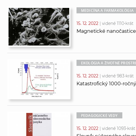
ľ
ľ
MEDICÍNA A FARMAKOLÓGIA
a
a
d
d
15. 12. 2022
| videné 1110-krát
á
a
Magnetické nanočastice
v
ť
a
t
n
e
i
x
EKOLÓGIA A ŽIVOTNÉ PROSTR
e
t
15. 12. 2022
| videné 983-krát
Katastrofický 1000-ročný
PEDAGOGICKÉ VEDY
15. 12. 2022
| videné 1093-krát