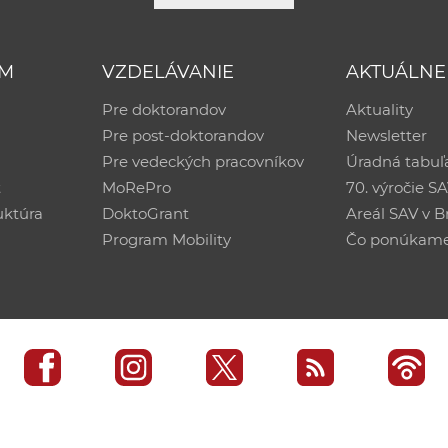
UM
VZDELÁVANIE
AKTUÁLNE
Pre doktorandov
Aktuality
Pre post-doktorandov
Newsletter
Pre vedeckých pracovníkov
Úradná tabuľ
ť
MoRePro
70. výročie S
uktúra
DoktoGrant
Areál SAV v Br
Program Mobility
Čo ponúkam
edisko SAV