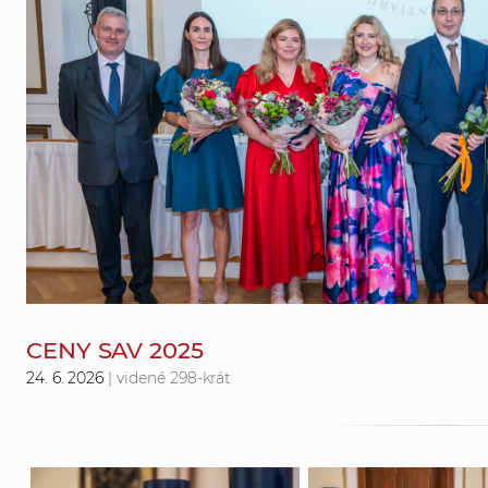
CENY SAV 2025
24. 6. 2026
| videné 298-krát