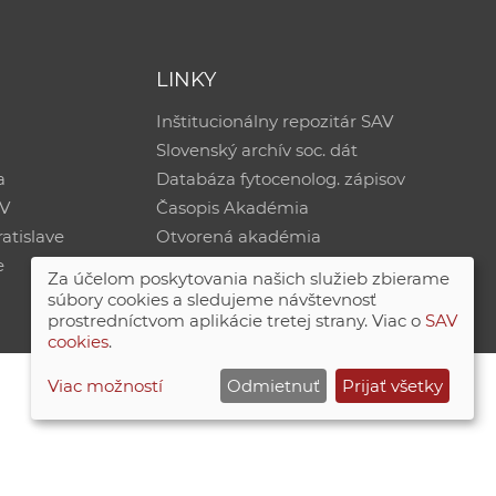
LINKY
Inštitucionálny repozitár SAV
Slovenský archív soc. dát
a
Databáza fytocenolog. zápisov
AV
Časopis Akadémia
atislave
Otvorená akadémia
e
Za účelom poskytovania našich služieb zbierame
súbory cookies a sledujeme návštevnosť
prostredníctvom aplikácie tretej strany. Viac o
SAV
cookies
.
Viac možností
Odmietnuť
Prijať všetky
Site map
|
Zásady ochrany súkromných údajov