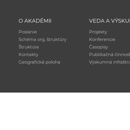
O AKADÉMII
VEDA A VÝSK
Poslanie
Projekty
Schéma org. štruktúry
Konferencie
Štruktúra
Časopisy
Kontakty
Publikačná činnos
Geografická poloha
Výskumná infraštr
Technická podpora:
CSČ SAV, v. v. i. - Výpočtové str