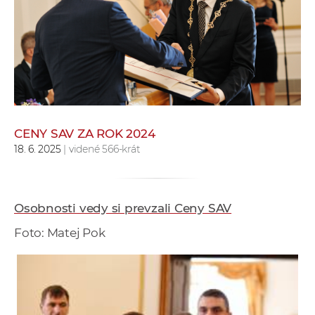
e
v
p
r
a
c
o
v
CENY SAV ZA ROK 2024
18. 6. 2025
| videné 566-krát
n
í
č
k
Osobnosti vedy si prevzali Ceny SAV
a
Foto: Matej Pok
c
h
a
p
r