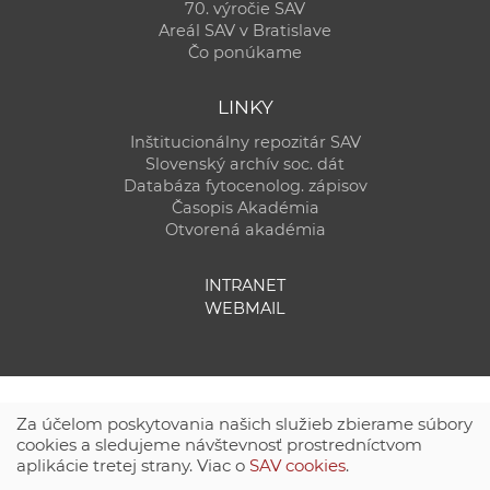
70. výročie SAV
Areál SAV v Bratislave
Čo ponúkame
LINKY
Inštitucionálny repozitár SAV
Slovenský archív soc. dát
Databáza fytocenolog. zápisov
Časopis Akadémia
Otvorená akadémia
INTRANET
WEBMAIL
Za účelom poskytovania našich služieb zbierame súbory
cookies a sledujeme návštevnosť prostredníctvom
aplikácie tretej strany. Viac o
SAV cookies
.