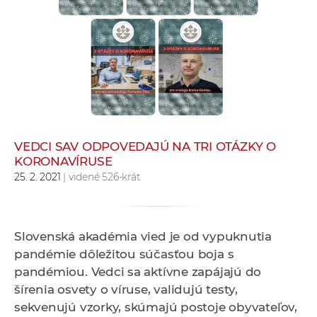
e
v
p
r
a
c
o
v
VEDCI SAV ODPOVEDAJÚ NA TRI OTÁZKY O
n
KORONAVÍRUSE
í
25. 2. 2021
| videné 526-krát
č
k
a
Slovenská akadémia vied je od vypuknutia
c
pandémie dôležitou súčasťou boja s
h
pandémiou. Vedci sa aktívne zapájajú do
a
šírenia osvety o víruse, validujú testy,
p
sekvenujú vzorky, skúmajú postoje obyvateľov,
r