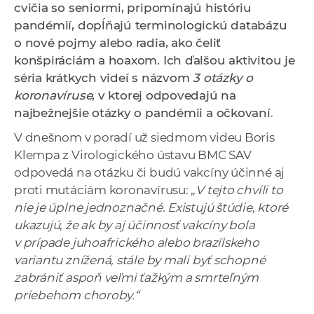
cvičia so seniormi, pripomínajú históriu
a
pandémií, dopĺňajú terminologickú databázu
c
o nové pojmy alebo radia, ako čeliť
o
konšpiráciám a hoaxom.
Ich ďalšou aktivitou je
v
séria krátkych videí s názvom
3 otázky o
n
koronavíruse
, v ktorej odpovedajú na
í
najbežnejšie otázky o pandémii a očkovaní
.
k
o
V dnešnom v poradí už siedmom videu Boris
c
Klempa z Virologického ústavu BMC SAV
h
odpovedá na otázku či budú vakcíny účinné aj
S
proti mutáciám koronavírusu: „
V tejto chvíli to
A
nie je úplne jednoznačné. Existujú štúdie, ktoré
V
ukazujú, že ak by aj účinnosť vakcíny bola
v prípade juhoafrického alebo brazílskeho
variantu znížená, stále by mali byť schopné
zabrániť aspoň veľmi ťažkým a smrteľným
priebehom choroby.“