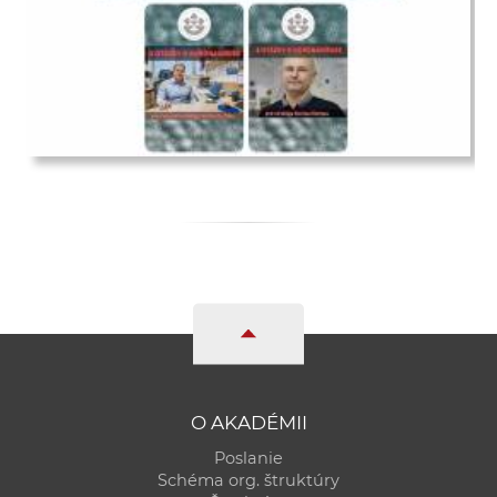
O AKADÉMII
Poslanie
Schéma org. štruktúry