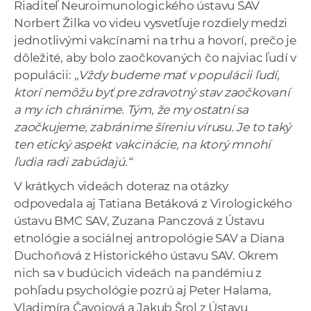
Riaditeľ Neuroimunologického ústavu SAV
Norbert Žilka vo videu vysvetľuje rozdiely medzi
jednotlivými vakcínami na trhu a hovorí, prečo je
dôležité, aby bolo zaočkovaných čo najviac ľudí v
populácii: „
Vždy budeme mať v populácii ľudí,
ktorí nemôžu byť pre zdravotný stav zaočkovaní
a my ich chránime. Tým, že my ostatní sa
zaočkujeme, zabránime šíreniu vírusu. Je to taký
ten etický aspekt vakcinácie, na ktorý mnohí
ľudia radi zabúdajú.“
V krátkych videách doteraz na otázky
odpovedala aj Tatiana Betáková z Virologického
ústavu BMC SAV, Zuzana Panczová z Ústavu
etnológie a sociálnej antropológie SAV a Diana
Duchoňová z Historického ústavu SAV. Okrem
nich sa v budúcich videách na pandémiu z
pohľadu psychológie pozrú aj Peter Halama,
Vladimíra Čavojová a Jakub Šrol z Ústavu