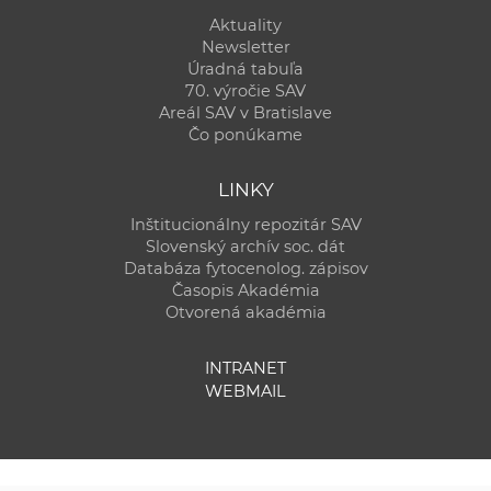
Aktuality
Newsletter
Úradná tabuľa
70. výročie SAV
Areál SAV v Bratislave
Čo ponúkame
LINKY
Inštitucionálny repozitár SAV
Slovenský archív soc. dát
Databáza fytocenolog. zápisov
Časopis Akadémia
Otvorená akadémia
INTRANET
WEBMAIL