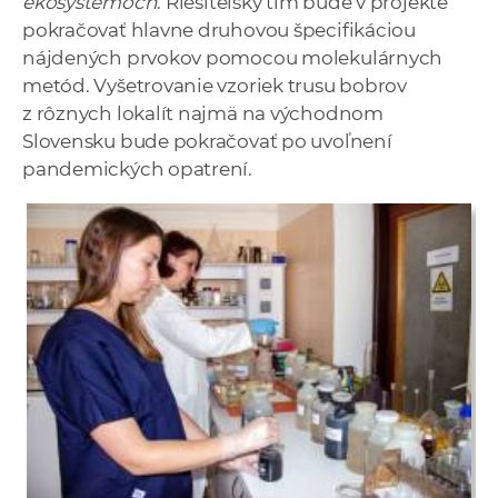
ekosystémoch
. Riešiteľský tím bude v projekte
pokračovať hlavne druhovou špecifikáciou
nájdených prvokov pomocou molekulárnych
metód. Vyšetrovanie vzoriek trusu bobrov
z rôznych lokalít najmä na východnom
Slovensku bude pokračovať po uvoľnení
pandemických opatrení.