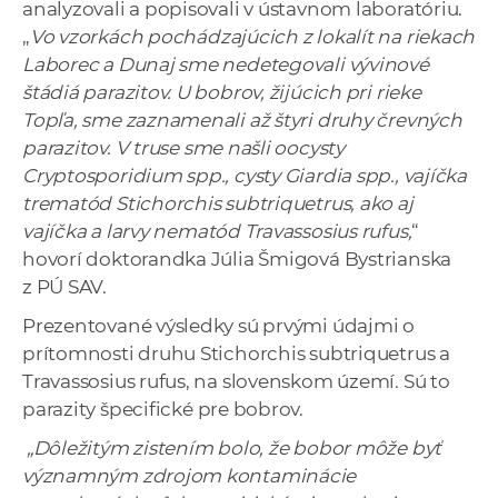
analyzovali a popisovali v ústavnom laboratóriu.
„
Vo vzorkách pochádzajúcich z lokalít na riekach
Laborec a Dunaj sme nedetegovali vývinové
štádiá parazitov. U bobrov, žijúcich pri rieke
Topľa, sme zaznamenali až štyri druhy črevných
parazitov. V truse sme našli oocysty
Cryptosporidium spp., cysty Giardia spp., vajíčka
trematód Stichorchis subtriquetrus, ako aj
vajíčka a larvy nematód Travassosius rufus,
“
hovorí doktorandka Júlia Šmigová Bystrianska
z PÚ SAV.
Prezentované výsledky sú prvými údajmi o
prítomnosti druhu Stichorchis subtriquetrus a
Travassosius rufus, na slovenskom území. Sú to
parazity špecifické pre bobrov.
„Dôležitým zistením bolo, že bobor môže byť
významným zdrojom kontaminácie