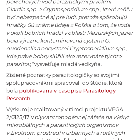
povrchových vôd parazitickými prvokmi –
Giardia spp. a Cryptosporidium spp., ktoré môžu
byť nebezpečné aj pre ľudí, pretože spôsobujú
hnačky. Sú známe údaje z Poľska o tom, že voda
v okolí bobrích hrádzí v oblasti Mazurských jazier
bola výrazne kontaminovaná cystami G.
duodenalis a oocystami Cryptosporidium spp.,
kde práve bobry slúžili ako rezervoáre týchto
parazitov,“
vysvetľuje mladá vedkyňa.
Zistené poznatky parazitologičky so svojimi
spolupracovníkmi spracovali do štúdie, ktorá
bola
publikovaná v časopise Parasitology
Research
.
Výskum je realizovaný v rámci projektu VEGA
2/0125/17 V
plyv antropogénnej záťaže na výskyt
mikrobiálnych a parazitických organizmov
v životnom prostredí v urbánnych a rurálnych