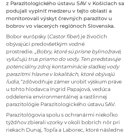
z Parazitologického ústavu SAV v Košiciach sa
a
podujali vyplniť medzeru v tejto oblasti a
c
monitorovali výskyt črevných parazitov u
o
bobrov vo viacerých regiónoch Slovenska.
v
n
Bobor európsky (
Castor fiber
) je živočích
í
obývajúci predovšetkým vodné
k
prostredie.
„Bobry, ktoré sú prísne bylinožravé,
o
vylučujú trus priamo do vody. Ten predstavuje
c
potenciálny zdroj kontaminácie sladkej vody
h
parazitmi hlavne v lokalitách, ktoré obývajú
S
ľudia,“
zdôvodňuje zámer urobiť výskum práve
A
u tohto hlodavca Ingrid Papajová, vedúca
V
oddelenia environmentálnej a rastlinnej
parazitológie Parazitologického ústavu SAV.
Parazitológovia spolu s ochranármi niekoľko
týždňov zbierali vzorky v okolí bobrích nôr pri
riekach Dunaj, Topľa a Laborec, ktoré následne