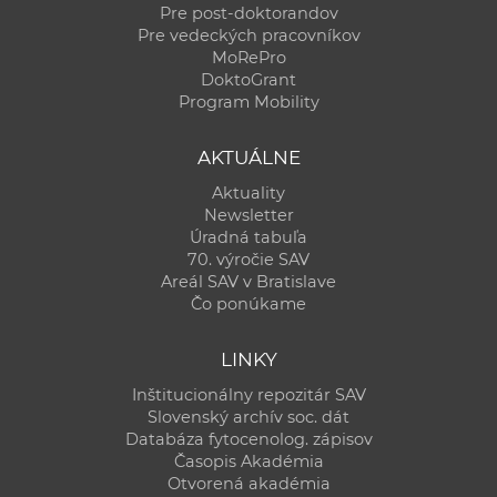
Pre post-doktorandov
Pre vedeckých pracovníkov
MoRePro
DoktoGrant
Program Mobility
AKTUÁLNE
Aktuality
Newsletter
Úradná tabuľa
70. výročie SAV
Areál SAV v Bratislave
Čo ponúkame
LINKY
Inštitucionálny repozitár SAV
Slovenský archív soc. dát
Databáza fytocenolog. zápisov
Časopis Akadémia
Otvorená akadémia