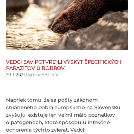
e
v
p
r
a
c
o
v
VEDCI SAV POTVRDILI VÝSKYT ŠPECIFICKÝCH
n
PARAZITOV U BOBROV
í
29. 1. 2021
| videné 562-krát
č
k
a
Napriek tomu, že sa počty zákonom
c
chráneného bobra európskeho na Slovensku
h
zvyšujú, existuje len veľmi málo poznatkov
a
o patogénoch, ktoré spôsobujú infekčné
p
ochorenia týchto zvierat. Vedci
r