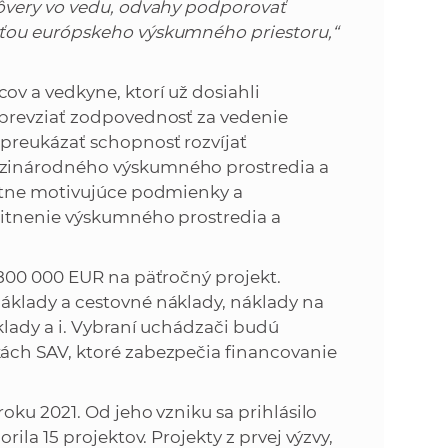
ôvery vo vedu, odvahy podporovať
ťou európskeho výskumného priestoru,“
v a vedkyne, ktorí už dosiahli
prevziať zodpovednosť za vedenie
preukázať schopnosť rozvíjať
zinárodného výskumného prostredia a
ytne motivujúce podmienky a
litnenie výskumného prostredia a
800 000 EUR na päťročný projekt.
klady a cestovné náklady, náklady na
klady a i. Vybraní uchádzači budú
ách SAV, ktoré zabezpečia financovanie
oku 2021. Od jeho vzniku sa prihlásilo
ila 15 projektov. Projekty z prvej výzvy,