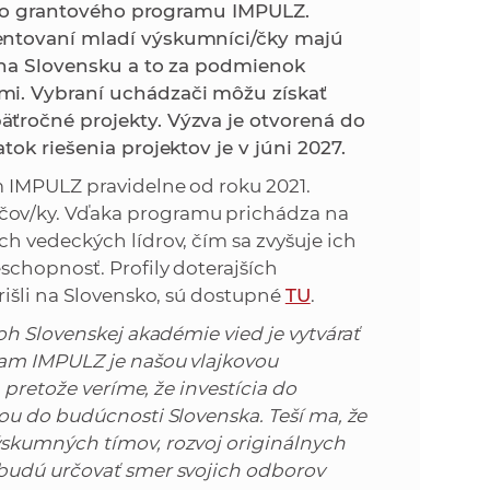
k
ojho grantového programu IMPULZ.
o
entovaní mladí výskumníci/čky majú
n
c
y na Slovensku a to za podmienok
h
mi. Vybraní uchádzači môžu získať
k
S
ťročné projekty. Výzva je otvorená do
A
ok riešenia projektov je v júni 2027.
a
V
 IMPULZ pravidelne od roku 2021.
c
ov/ky. Vďaka programu prichádza na
h vedeckých lídrov, čím sa zvyšuje ich
h
chopnosť. Profily doterajších
rišli na Slovensko, sú dostupné
TU
.
S
oh Slovenskej akadémie vied je vytvárať
ram IMPULZ je našou vlajkovou
A
 pretože veríme, že investícia do
ou do budúcnosti Slovenska. Teší ma, že
V
skumných tímov, rozvoj originálnych
budú určovať smer svojich odborov