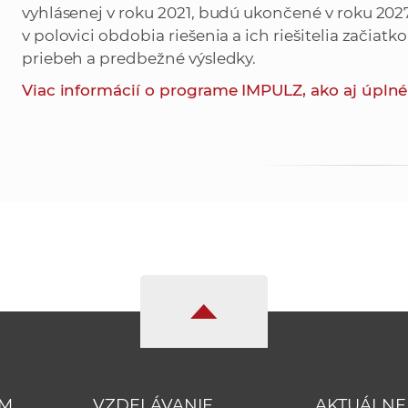
vyhlásenej v roku 2021, budú ukončené v roku 2027
v polovici obdobia riešenia a ich riešitelia začiat
priebeh a predbežné výsledky.
Viac informácií o programe IMPULZ, ako aj úplné
UM
VZDELÁVANIE
AKTUÁLNE