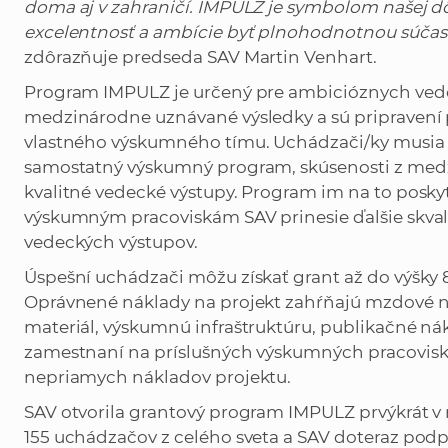
doma aj v zahraničí. IMPULZ je symbolom našej d
excelentnosť a ambície byť plnohodnotnou súčas
zdôrazňuje predseda SAV Martin Venhart.
Program IMPULZ je určený pre ambicióznych vedco
medzinárodne uznávané výsledky a sú pripravení 
vlastného výskumného tímu. Uchádzači/ky musia 
samostatný výskumný program, skúsenosti z med
kvalitné vedecké výstupy. Program im na to posk
výskumným pracoviskám SAV prinesie ďalšie skva
vedeckých výstupov.
Úspešní uchádzači môžu získať grant až do výšky 
Oprávnené náklady na projekt zahŕňajú mzdové ná
materiál, výskumnú infraštruktúru, publikačné ná
zamestnaní na príslušných výskumných pracovisk
nepriamych nákladov projektu.
SAV otvorila grantový program IMPULZ prvýkrát v r
155 uchádzačov z celého sveta a SAV doteraz podpor