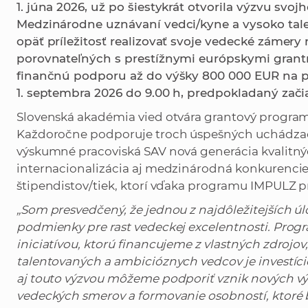
1. júna 2026, už po šiestykrát otvorila výzvu sv
Medzinárodne uznávaní vedci/kyne a vysoko tal
opäť príležitosť realizovať svoje vedecké zámer
porovnateľných s prestížnymi európskymi grant
finančnú podporu až do výšky 800 000 EUR na pä
1. septembra 2026 do 9.00 h, predpokladaný začiat
Slovenská akadémia vied otvára grantový program
Každoročne podporuje troch úspešných uchádzač
výskumné pracoviská SAV nová generácia kvalitnýc
internacionalizácia aj medzinárodná konkurencies
štipendistov/tiek, ktorí vďaka programu IMPULZ p
„Som presvedčený, že jednou z najdôležitejších úl
podmienky pre rast vedeckej excelentnosti. Prog
iniciatívou, ktorú financujeme z vlastných zdrojov,
talentovaných a ambicióznych vedcov je investíci
aj touto výzvou môžeme podporiť vznik nových vý
vedeckých smerov a formovanie osobností, ktoré 