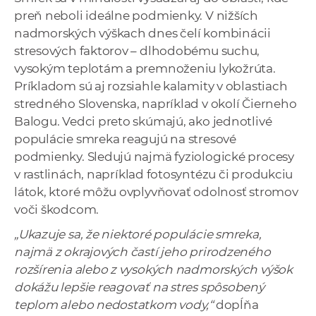
preň neboli ideálne podmienky. V nižších
nadmorských výškach dnes čelí kombinácii
stresových faktorov – dlhodobému suchu,
vysokým teplotám a premnoženiu lykožrúta.
Príkladom sú aj rozsiahle kalamity v oblastiach
stredného Slovenska, napríklad v okolí Čierneho
Balogu. Vedci preto skúmajú, ako jednotlivé
populácie smreka reagujú na stresové
podmienky. Sledujú najmä fyziologické procesy
v rastlinách, napríklad fotosyntézu či produkciu
látok, ktoré môžu ovplyvňovať odolnosť stromov
voči škodcom.
„Ukazuje sa, že niektoré populácie smreka,
najmä z okrajových častí jeho prirodzeného
rozšírenia alebo z vysokých nadmorských výšok
dokážu lepšie reagovať na stres spôsobený
teplom alebo nedostatkom vody,“
dopĺňa