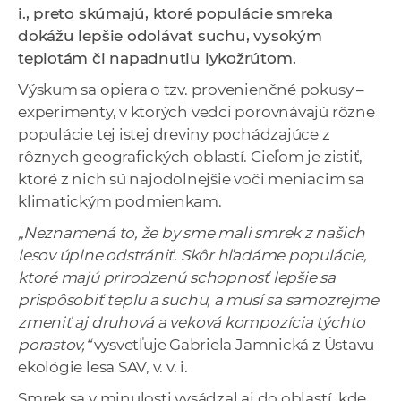
i., preto skúmajú, ktoré populácie smreka
a
dokážu lepšie odolávať suchu, vysokým
c
teplotám či napadnutiu lykožrútom.
o
v
Výskum sa opiera o tzv. provenienčné pokusy –
n
experimenty, v ktorých vedci porovnávajú rôzne
í
populácie tej istej dreviny pochádzajúce z
k
rôznych geografických oblastí. Cieľom je zistiť,
o
ktoré z nich sú najodolnejšie voči meniacim sa
c
klimatickým podmienkam.
h
„Neznamená to, že by sme mali smrek z našich
S
lesov úplne odstrániť. Skôr hľadáme populácie,
A
ktoré majú prirodzenú schopnosť lepšie sa
V
prispôsobiť teplu a suchu, a musí sa samozrejme
zmeniť aj druhová a veková kompozícia týchto
porastov,“
vysvetľuje Gabriela Jamnická z Ústavu
ekológie lesa SAV, v. v. i.
Smrek sa v minulosti vysádzal aj do oblastí, kde