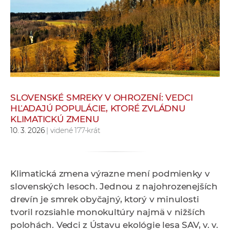
e
v
p
r
a
c
o
v
SLOVENSKÉ SMREKY V OHROZENÍ: VEDCI
HĽADAJÚ POPULÁCIE, KTORÉ ZVLÁDNU
n
KLIMATICKÚ ZMENU
í
10. 3. 2026
| videné 177-krát
č
k
a
Klimatická zmena výrazne mení podmienky v
c
slovenských lesoch. Jednou z najohrozenejších
h
drevín je smrek obyčajný, ktorý v minulosti
a
tvoril rozsiahle monokultúry najmä v nižších
p
polohách. Vedci z Ústavu ekológie lesa SAV, v. v.
r