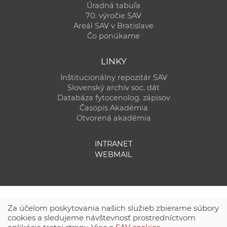
Úradná tabuľa
70. výročie SAV
Areál SAV v Bratislave
Čo ponúkame
LINKY
Inštitucionálny repozitár SAV
Slovenský archív soc. dát
Databáza fytocenolog. zápisov
Časopis Akadémia
Otvorená akadémia
INTRANET
WEBMAIL
Za účelom poskytovania našich služieb zbierame súbory
cookies a sledujeme návštevnosť prostredníctvom