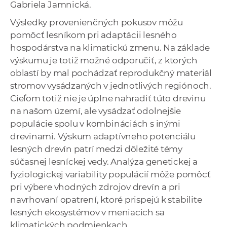
Gabriela Jamnická.
Výsledky provenienčných pokusov môžu
pomôcť lesníkom pri adaptácii lesného
hospodárstva na klimatickú zmenu. Na základe
výskumu je totiž možné odporučiť, z ktorých
oblastí by mal pochádzať reprodukčný materiál
stromov vysádzaných v jednotlivých regiónoch.
Cieľom totiž nie je úplne nahradiť túto drevinu
na našom území, ale vysádzať odolnejšie
populácie spolu v kombináciách s inými
drevinami. Výskum adaptívneho potenciálu
lesných drevín patrí medzi dôležité témy
súčasnej lesníckej vedy. Analýza genetickej a
fyziologickej variability populácií môže pomôcť
pri výbere vhodných zdrojov drevín a pri
navrhovaní opatrení, ktoré prispejú k stabilite
lesných ekosystémov v meniacich sa
klimatických podmienkach.