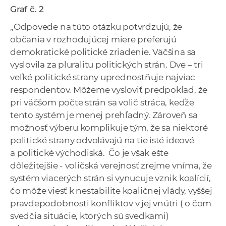
Graf č. 2
„Odpovede na túto otázku potvrdzujú, že
občania v rozhodujúcej miere preferujú
demokratické politické zriadenie. Väčšina sa
vyslovila za pluralitu politických strán. Dve – tri
veľké politické strany uprednostňuje najviac
respondentov. Môžeme vysloviť predpoklad, že
pri väčšom počte strán sa volič stráca, keďže
tento systém je menej prehľadný. Zároveň sa
možnosť výberu komplikuje tým, že sa niektoré
politické strany odvolávajú na tie isté ideové
a politické východiská. Čo je však ešte
dôležitejšie - voličská verejnosť zrejme vníma, že
systém viacerých strán si vynucuje vznik koalícií,
čo môže viesť k nestabilite koaličnej vlády, vyššej
pravdepodobnosti konfliktov v jej vnútri ( o čom
svedčia situácie, ktorých sú svedkami)