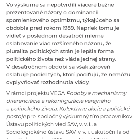
Vo výskume sa nepotvrdili viaceré bežne
a
prezentované názory o dominancii
c
spomienkového optimizmu, týkajúceho sa
o
obdobia pred rokom 1989. Napriek tomu je
v
vidieť v poslednom desaťročí mierne
n
oslabovanie viac rozšíreného názoru, že
í
pluralita politických strán je lepšia forma
k
politického života než vláda jednej strany.
o
V desaťročnom období sa však zároveň
c
oslabuje podiel tých, ktorí pociťujú, že nemôžu
h
ovplyvňovať rozhodnutia vlády.
S
A
V rámci projektu VEGA
Podoby a mechanizmy
V
diferenciácie a rekonfigurácie verejného
a politického života. Kolektívne akcie a politické
postoje
pre spoločný výskumný tím pracovníkov
Ústavu politických vied SAV, v. v. i., a
Sociologického ústavu SAV, v. v. i, uskutočnila od