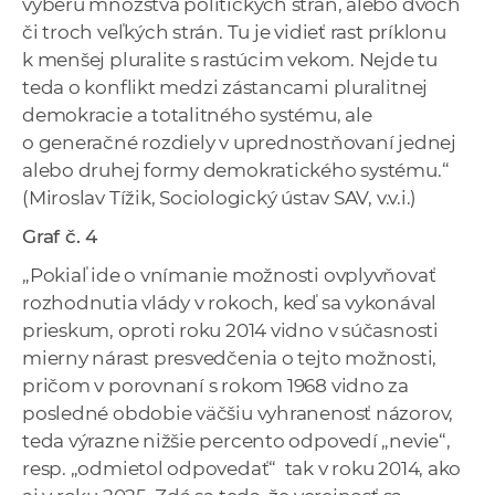
výberu množstva politických strán, alebo dvoch
či troch veľkých strán. Tu je vidieť rast príklonu
k menšej pluralite s rastúcim vekom. Nejde tu
teda o konflikt medzi zástancami pluralitnej
demokracie a totalitného systému, ale
o generačné rozdiely v uprednostňovaní jednej
alebo druhej formy demokratického systému.“
(Miroslav Tížik, Sociologický ústav SAV, v.v.i.)
Graf č. 4
„Pokiaľ ide o vnímanie možnosti ovplyvňovať
rozhodnutia vlády v rokoch, keď sa vykonával
prieskum, oproti roku 2014 vidno v súčasnosti
mierny nárast presvedčenia o tejto možnosti,
pričom v porovnaní s rokom 1968 vidno za
posledné obdobie väčšiu vyhranenosť názorov,
teda výrazne nižšie percento odpovedí „nevie“,
resp. „odmietol odpovedať“ tak v roku 2014, ako