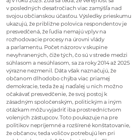
aj v roku 2025. Zdá sa teda, že verejnosť sa
v posledných desaťročiach viac zamýšľa nad
svojou občianskou účasťou. Výsledky prieskumu
ukazujú, že približne polovica respondentov je
presvedčená, že ľudia nemajú vplyv na
rozhodovacie procesy na úrovni vlády
a parlamentu. Počet názorov v skupine
nevyhranených, čiže tých, čo sú v strede medzi
súhlasom a nesúhlasom, sa za roky 2014 až 2025
výrazne nezmenil. Dáta však naznačujú, že
občanom dlhodobo chýba viac priamej
demokracie, teda že aj naďalej u nich možno
očakávať presvedčenie, že svoj postoj k
zásadným spoločenským, politickým a iným
otázkam môžu vyjadriť iba prostredníctvom
volených zástupcov. Toto poukazuje na pre
politikov nepríjemné a rozšírené konštatovanie,
že občanov, teda voličov potrebujú len pri