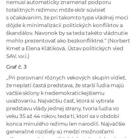
nemusí automaticky znamenať podporu
totalitných režimov; môže skôr súvisieť
s očakávaním, že pri takomto type vládnej moci
dôjde k minimalizácii politických konfliktov a
škandálov. Navonok by sa teda takéto vládnutie
mohlo prezentovať ako bezkonfliktné.“ (Norbert
Kmeť a Elena Klátiková, Ústav politických vied
SAV, v.v.i.)
Graf č. 3
„Pri porovnaní rôznych vekových skupín vidieť,
že neplatí častá predstava, že starší ľudia majú
väčšie sklony k nedemokratickejšiemu
uvažovaniu. Najväčšiu časť, ktorá si vybrala
predstavu vlády jednej strany, tvoria ľudia vo
veku 35 až 44 rokov, teda tí, ktorí sa v období
konca minulého režimu len narodili. Najväčšie
generačné rozdiely sú medzi možnosťami