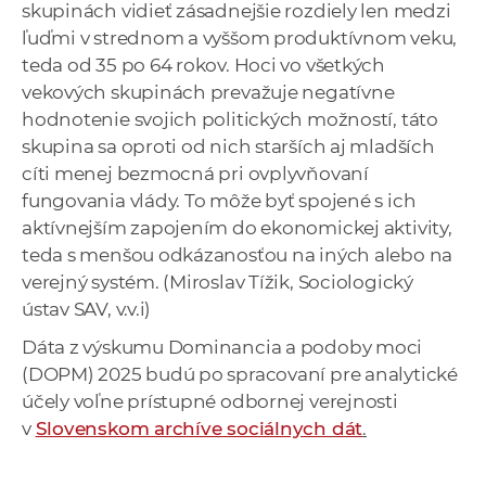
skupinách vidieť zásadnejšie rozdiely len medzi
ľuďmi v strednom a vyššom produktívnom veku,
teda od 35 po 64 rokov. Hoci vo všetkých
vekových skupinách prevažuje negatívne
hodnotenie svojich politických možností, táto
skupina sa oproti od nich starších aj mladších
cíti menej bezmocná pri ovplyvňovaní
fungovania vlády. To môže byť spojené s ich
aktívnejším zapojením do ekonomickej aktivity,
teda s menšou odkázanosťou na iných alebo na
verejný systém. (Miroslav Tížik, Sociologický
ústav SAV, v.v.i)
Dáta z výskumu Dominancia a podoby moci
(DOPM) 2025 budú po spracovaní pre analytické
účely voľne prístupné odbornej verejnosti
v
Slovenskom archíve sociálnych dát
.