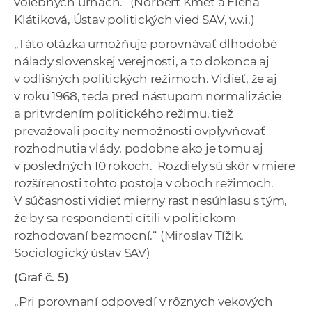
volebných urnách.“ (Norbert Kmeť a Elena
Klátiková, Ústav politických vied SAV, v.v.i.)
„Táto otázka umožňuje porovnávať dlhodobé
nálady slovenskej verejnosti, a to dokonca aj
v odlišných politických režimoch. Vidieť, že aj
v roku 1968, teda pred nástupom normalizácie
a pritvrdením politického režimu, tiež
prevažovali pocity nemožnosti ovplyvňovať
rozhodnutia vlády, podobne ako je tomu aj
v posledných 10 rokoch. Rozdiely sú skôr v miere
rozšírenosti tohto postoja v oboch režimoch.
V súčasnosti vidieť mierny rast nesúhlasu s tým,
že by sa respondenti cítili v politickom
rozhodovaní bezmocní.“ (Miroslav Tížik,
Sociologický ústav SAV)
(Graf č. 5)
„Pri porovnaní odpovedí v rôznych vekových