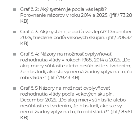
Graf č. 2: Aký systém je podľa vás lepší?
Porovnanie názorov v roku 2014 a 2025.
(jfif / 73.28
KB)
Graf č. 3: Aký systém je podľa vás lepší? December
2025, triedené podľa vekových skupín.
(jfif / 206.32
KB)
Graf č. 4: Názory na možnosť ovplyvňovať
rozhodnutia vlády v rokoch 1968, 2014 a 2025. „Do
akej miery súhlasíte alebo nesúhlasíte s tvrdením,
že hlas ľudí, ako ste vy nemá žiadny vplyv na to, čo
robí vláda?“
(jfif / 79.43 KB)
Graf č. 5 Názory na možnosť ovplyvňovať
rozhodnutia vlády podľa vekových skupín.
December 2025. „Do akej miery súhlasíte alebo
nesúhlasíte s tvrdením, že hlas ľudí, ako ste vy
nemá žiadny vplyv na to, čo robí vláda?“
(jfif / 85.61
KB)