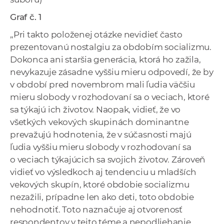
Graf č. 1
„Pri takto položenej otázke nevidieť často
prezentovanú nostalgiu za obdobím socializmu.
Dokonca ani staršia generácia, ktorá ho zažila,
nevykazuje zásadne vyššiu mieru odpovedí, že by
v období pred novembrom mali ľudia väčšiu
mieru slobody v rozhodovaní sa o veciach, ktoré
sa týkajú ich životov. Naopak, vidieť, že vo
všetkých vekových skupinách dominantne
prevažujú hodnotenia, že v súčasnosti majú
ľudia vyššiu mieru slobody v rozhodovaní sa
o veciach týkajúcich sa svojich životov. Zároveň
vidieť vo výsledkoch aj tendenciu u mladších
vekových skupín, ktoré obdobie socializmu
nezažili, prípadne len ako deti, toto obdobie
nehodnotiť. Toto naznačuje aj otvorenosť
respondentov v tejto téme a nepodliehanie