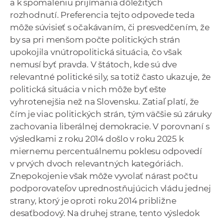
a k spomaleniu prijímania dôležitých
rozhodnutí. Preferencia tejto odpovede teda
môže súvisieť s očakávaním, či presvedčením, že
by sa pri menšom počte politických strán
upokojila vnútropolitická situácia, čo však
nemusí byť pravda. V štátoch, kde sú dve
relevantné politické sily, sa totiž často ukazuje, že
politická situácia v nich môže byť ešte
vyhrotenejšia než na Slovensku. Zatiaľ platí, že
čím je viac politických strán, tým väčšie sú záruky
zachovania liberálnej demokracie. V porovnaní s
výsledkami z roku 2014 došlo v roku 2025 k
miernemu percentuálnemu poklesu odpovedí
v prvých dvoch relevantných kategóriách.
Znepokojenie však môže vyvolať nárast počtu
podporovateľov uprednostňujúcich vládu jednej
strany, ktorý je oproti roku 2014 približne
desaťbodový. Na druhej strane, tento výsledok