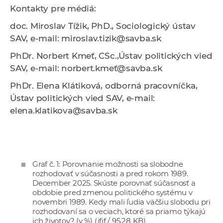
Kontakty pre médiá:
doc. Miroslav Tížik, PhD., Sociologický ústav
SAV,
e-mail: miroslav.tizik@savba.sk
PhDr. Norbert Kmeť, CSc.,Ústav politických vied
SAV, e-mail: norbert.kmeť@savba.sk
PhDr. Elena Klátiková, odborná pracovníčka,
Ústav politických vied SAV, e-mail:
elena.klatikova@savba.sk
Graf č. 1: Porovnanie možnosti sa slobodne
rozhodovať v súčasnosti a pred rokom 1989.
December 2025. Skúste porovnať súčasnosť a
obdobie pred zmenou politického systému v
novembri 1989. Kedy mali ľudia väčšiu slobodu pri
rozhodovaní sa o veciach, ktoré sa priamo týkajú
ich životov? (v %)
(jfif / 95.28 KB)