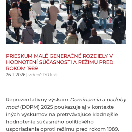
e
v
p
r
a
c
o
v
PRIESKUM MALÉ GENERAČNÉ ROZDIELY V
HODNOTENÍ SÚČASNOSTI A REŽIMU PRED
n
ROKOM 1989
í
26. 1. 2026
| videné 170-krát
č
k
a
Reprezentatívny výskum
Dominancia a podoby
c
moci
(DOPM) 2025 poukazuje aj v kontexte
h
iných výskumov na pretrvávajúce kladnejšie
a
hodnotenie súčasného politického
p
usporiadania oproti režimu pred rokom 1989.
r