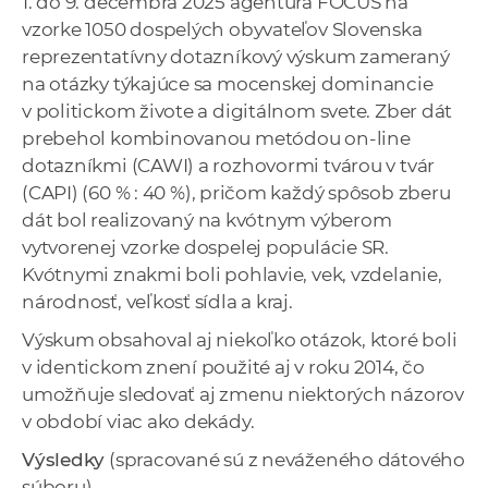
1. do 9. decembra 2025 agentúra FOCUS na
vzorke 1050 dospelých obyvateľov Slovenska
reprezentatívny dotazníkový výskum zameraný
na otázky týkajúce sa mocenskej dominancie
v politickom živote a digitálnom svete. Zber dát
prebehol kombinovanou metódou on-line
dotazníkmi (CAWI) a rozhovormi tvárou v tvár
(CAPI) (60 % : 40 %), pričom každý spôsob zberu
dát bol realizovaný na kvótnym výberom
vytvorenej vzorke dospelej populácie SR.
Kvótnymi znakmi boli pohlavie, vek, vzdelanie,
národnosť, veľkosť sídla a kraj.
Výskum obsahoval aj niekoľko otázok, ktoré boli
v identickom znení použité aj v roku 2014, čo
umožňuje sledovať aj zmenu niektorých názorov
v období viac ako dekády.
Výsledky
(spracované sú z neváženého dátového
súboru)