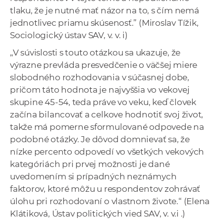
tlaku, že je nutné mať názor na to, s čím nemá
jednotlivec priamu skúsenosť.” (Miroslav Tížik,
Sociologický ústav SAV, v. v. i)
„V súvislosti s touto otázkou sa ukazuje, že
výrazne prevláda presvedčenie o väčšej miere
slobodného rozhodovania v súčasnej dobe,
pričom táto hodnota je najvyššia vo vekovej
skupine 45-54, teda práve vo veku, keď človek
začína bilancovať a celkove hodnotiť svoj život,
takže má pomerne sformulované odpovede na
podobné otázky. Je dôvod domnievať sa, že
nízke percento odpovedí vo všetkých vekových
kategóriách pri prvej možnosti je dané
uvedomením si prípadných neznámych
faktorov, ktoré môžu u respondentov zohrávať
úlohu pri rozhodovaní o vlastnom živote.“ (Elena
Klátiková, Ústav politických vied SAV, v. v.i .)