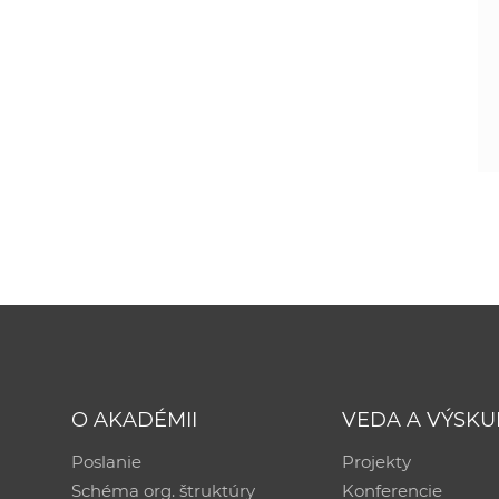
O AKADÉMII
VEDA A VÝSK
Poslanie
Projekty
Schéma org. štruktúry
Konferencie