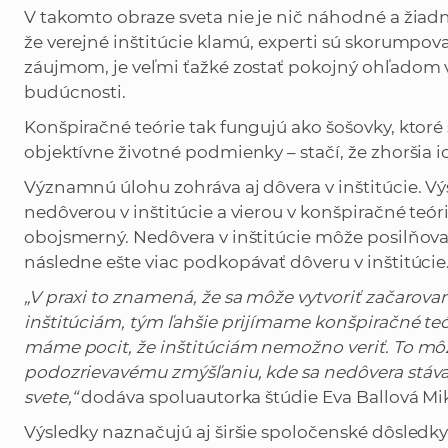
V takomto obraze sveta nie je nič náhodné a žiadna 
že verejné inštitúcie klamú, experti sú skorumpova
záujmom, je veľmi ťažké zostať pokojný ohľadom 
budúcnosti.
Konšpiračné teórie tak fungujú ako šošovky, ktoré
objektívne životné podmienky – stačí, že zhoršia i
Významnú úlohu zohráva aj dôvera v inštitúcie. Vý
nedôverou v inštitúcie a vierou v konšpiračné teóri
obojsmerný. Nedôvera v inštitúcie môže posilňova
následne ešte viac podkopávať dôveru v inštitúcie
„V praxi to znamená, že sa môže vytvoriť začarov
inštitúciám, tým ľahšie prijímame konšpiračné teór
máme pocit, že inštitúciám nemožno veriť. To mô
podozrievavému zmýšľaniu, kde sa nedôvera stá
svete,“
dodáva spoluautorka štúdie Eva Ballová Mi
Výsledky naznačujú aj širšie spoločenské dôsledky.