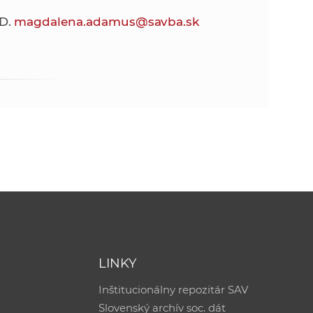
hD.
magdalena.adamus@savba.sk
LINKY
Inštitucionálny repozitár SAV
Slovenský archív soc. dát