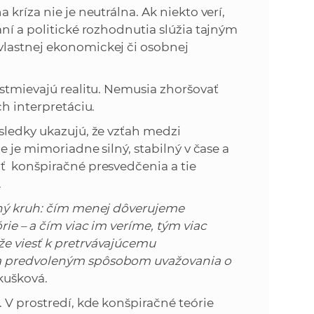
kríza nie je neutrálna. Ak niekto verí,
ní a politické rozhodnutia slúžia tajným
vlastnej ekonomickej či osobnej
 stmievajú realitu. Nemusia zhoršovať
ch interpretáciu.
sledky ukazujú, že vzťah medzi
e je mimoriadne silný, stabilný v čase a
ť konšpiračné presvedčenia a tie
.
aný kruh: čím menej dôverujeme
ie – a čím viac im veríme, tým viac
že viesť k pretrvávajúcemu
va predvoleným spôsobom uvažovania o
kušková.
 V prostredí, kde konšpiračné teórie