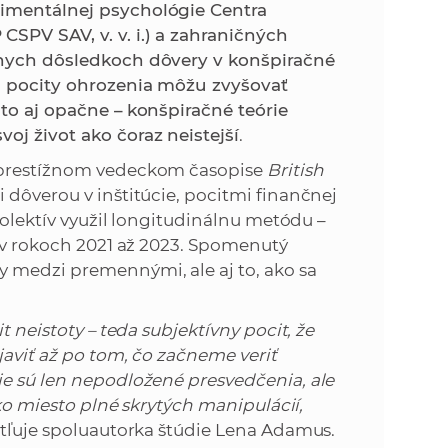
k
rimentálnej psychológie Centra
o
SPV SAV, v. v. i.) a zahraničných
n
c
ívnych dôsledkoch dôvery v konšpiračné
h
n pocity ohrozenia môžu zvyšovať
k
S
 to aj opačne –
konšpiračné teórie
A
oj život ako čoraz neistejší
.
a
V
v prestížnom vedeckom časopise
British
c
 dôverou v inštitúcie, pocitmi finančnej
 kolektív využil longitudinálnu metódu –
h
t v rokoch 2021 až 2023. Spomenutý
 medzi premennými, ale aj to, ako sa
S
t neistoty – teda subjektívny pocit, že
A
javiť až po tom, čo začneme veriť
ie sú len nepodložené presvedčenia, ale
V
ako miesto plné skrytých manipulácií,
tľuje spoluautorka štúdie Lena Adamus.