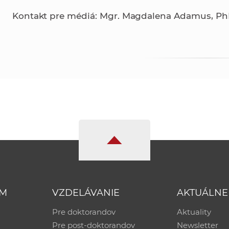
Kontakt pre médiá: Mgr. Magdalena Adamus, P
UM
VZDELÁVANIE
AKTUÁLNE
Pre doktorandov
Aktuality
Pre post-doktorandov
Newsletter