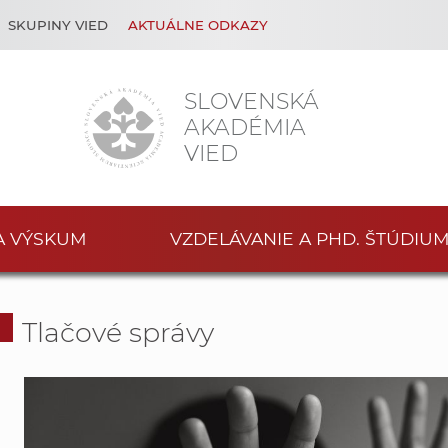
SKUPINY VIED
AKTUÁLNE ODKAZY
SLOVENSKÁ
AKADÉMIA
VIED
A VÝSKUM
VZDELÁVANIE A PHD. ŠTÚDIU
Tlačové správy