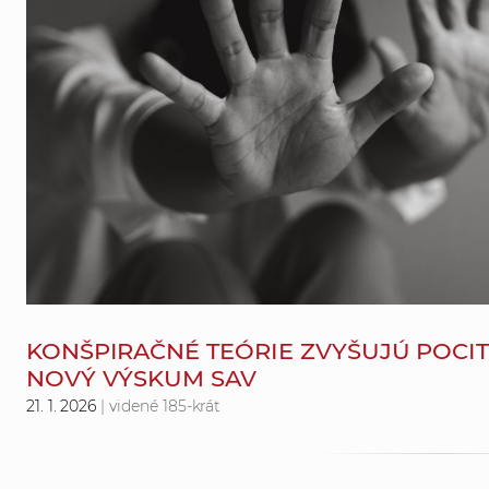
KONŠPIRAČNÉ TEÓRIE ZVYŠUJÚ POCI
NOVÝ VÝSKUM SAV
21. 1. 2026
| videné 185-krát