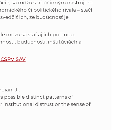
itúcie, sa môžu stať účinným nástrojom
nomického či politického rivala – stačí
svedčiť ich, že budúcnosť je
le môžu sa stať aj ich príčinou.
mnosti, budúcnosti, inštitúciách a
P CSPV SAV
oian, J.,
s possible distinct patterns of
institutional distrust or the sense of