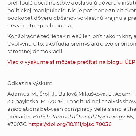
prehlbujú pocit neistoty a oslabujú dôveru v inšt
politickej manipulácie. Nie je potrebné zničiť eko
podkopať dôveru občanov vo vlastnú krajinu a pre
nevyhnutne pochmúrna.
Konšpiračné teórie tak nie sú len príznakom kríz, a
Ovplyvňujú to, ako ľudia premýšľajú o svojej príto
samotnej demokracii.
Viac o výskume si môžete prečítať na blogu ÚE
Odkaz na výskum:
Adamus, M., Šrol, J., Ballová Mikušková, E., Adam-Tr
& Chayinska, M. (2026). Longitudinal analysis show
associations between conspiracy beliefs and either 
precarity.
British Journal of Social Psychology
, 65,
e70036.
https://doi.org/10.1111/bjso.70036