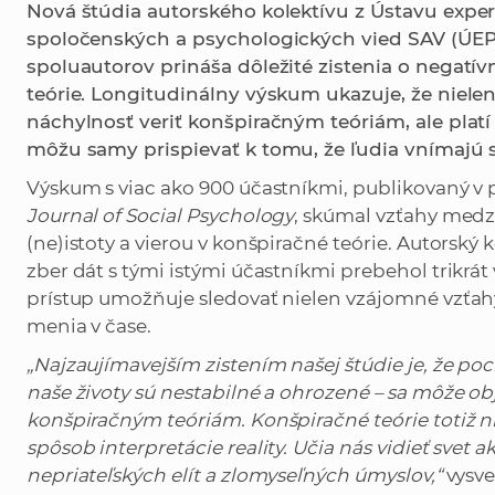
Nová štúdia autorského kolektívu z Ústavu expe
spoločenských a psychologických vied SAV (ÚEP C
spoluautorov prináša dôležité zistenia o negat
teórie. Longitudinálny výskum ukazuje, že niele
náchylnosť veriť konšpiračným teóriám, ale platí
môžu samy prispievať k tomu, že ľudia vnímajú sv
Výskum s viac ako 900 účastníkmi, publikovaný 
Journal of Social Psychology
, skúmal vzťahy medzi
(ne)istoty a vierou v konšpiračné teórie. Autorský
zber dát s tými istými účastníkmi prebehol trikrá
prístup umožňuje sledovať nielen vzájomné vzťahy
menia v čase.
„Najzaujímavejším zistením našej štúdie je, že poci
naše životy sú nestabilné a ohrozené – sa môže ob
konšpiračným teóriám. Konšpiračné teórie totiž n
spôsob interpretácie reality. Učia nás vidieť svet 
nepriateľských elít a zlomyseľných úmyslov,“
vysve