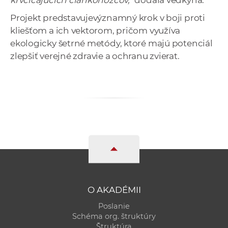
krvcicajúcich článkonožcov,“
dodala vedkyňa.
Projekt predstavujevýznamný krok v boji proti
kliešťom a ich vektorom, pričom využíva
ekologicky šetrné metódy, ktoré majú potenciál
zlepšiť verejné zdravie a ochranu zvierat.
O AKADÉMII
Poslanie
Schéma org. štruktúry
Štruktúra