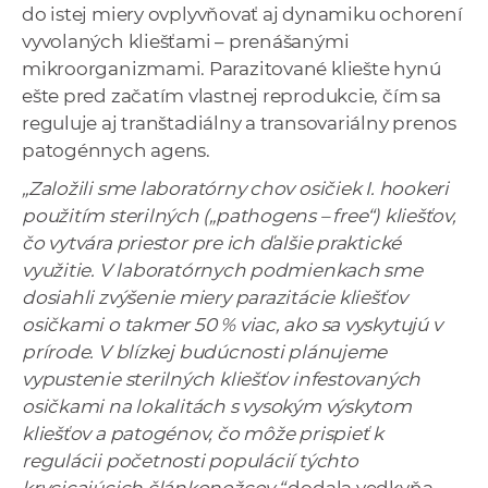
do istej miery ovplyvňovať aj dynamiku ochorení
vyvolaných kliešťami – prenášanými
mikroorganizmami. Parazitované kliešte hynú
ešte pred začatím vlastnej reprodukcie, čím sa
reguluje aj tranštadiálny a transovariálny prenos
patogénnych agens.
„Založili sme laboratórny chov osičiek I. hookeri
použitím sterilných („pathogens – free“) kliešťov,
čo vytvára priestor pre ich ďalšie praktické
využitie. V laboratórnych podmienkach sme
dosiahli zvýšenie miery parazitácie kliešťov
osičkami o takmer 50 % viac, ako sa vyskytujú v
prírode. V blízkej budúcnosti plánujeme
vypustenie sterilných kliešťov infestovaných
osičkami na lokalitách s vysokým výskytom
kliešťov a patogénov, čo môže prispieť k
regulácii početnosti populácií týchto