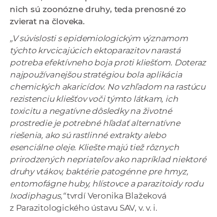
a
nich sú zoonózne druhy, teda prenosné zo
c
zvierat na človeka.
o
„V súvislosti s epidemiologickým významom
v
týchto krvcicajúcich ektoparazitov narastá
n
potreba efektívneho boja proti kliešťom. Doteraz
í
najpoužívanejšou stratégiou bola aplikácia
k
chemických akaricídov. No vzhľadom na rastúcu
o
rezistenciu kliešťov voči týmto látkam, ich
c
toxicitu a negatívne dôsledky na životné
h
prostredie je potrebné hľadať alternatívne
S
riešenia, ako sú rastlinné extrakty alebo
A
esenciálne oleje. Kliešte majú tiež rôznych
V
prirodzených nepriateľov ako napríklad niektoré
druhy vtákov, baktérie patogénne pre hmyz,
entomofágne huby, hlístovce a parazitoidy rodu
Ixodiphagus,“
tvrdí Veronika Blažeková
z Parazitologického ústavu SAV, v. v. i.