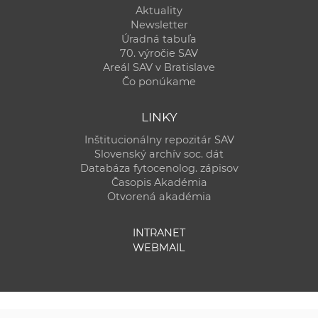
Aktuality
Newsletter
Úradná tabuľa
70. výročie SAV
Areál SAV v Bratislave
Čo ponúkame
LINKY
Inštitucionálny repozitár SAV
Slovenský archív soc. dát
Databáza fytocenolog. zápisov
Časopis Akadémia
Otvorená akadémia
INTRANET
WEBMAIL