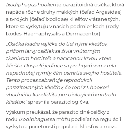
Ixodiphagus
hookeri
je parazitoidná osička, ktorá
napáda rôzne druhy mäkkých (čeľaď Argasidae)
a tvrdých (čeľaď Ixodidae) kliešťov vrátane tých,
ktoré sa vyskytujú v našich podmienkach (rody
Ixodes, Haemaphysalis a Dermacentor).
„Osička kladie vajíčka do tiel nýmf kliešťov,
pričom larvy osičiek sa živia vnútorným
tkanivom hostiteľa a nacicanou krvou v tele
kliešťa. Dospelé jedince sa prehryzú von z tela
napadnutej nymfy, čím usmrtia svojho hostiteľa.
Tento proces zabraňuje reprodukcii
parazitovaných kliešťov, čo robí z I. hookeri
vhodného kandidáta pre biologickú kontrolu
kliešťov,“
spresnila parazitologička.
Výskum preukázal, že parazitoidné osičky z
rodu
Ixodiphagus
sa môžu podieľať na regulácii
výskytu a početnosti populácií kliešťov a môžu