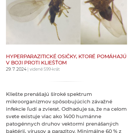
e
v
p
r
a
c
o
v
HYPERPARAZITICKÉ OSIČKY, KTORÉ POMÁHAJÚ
V BOJI PROTI KLIEŠŤOM
n
29. 7. 2024
| videné 599-krát
í
č
k
a
Kliešte prenášajú široké spektrum
c
mikroorganizmov spôsobujúcich závažné
h
infekcie ľudí a zvierat. Odhaduje sa, že na celom
a
svete existuje viac ako 1400 humánne
p
patogénnych druhov vektormi prenášaných
r
baktérií, vírusov a parazitov. Minimálne 60 % z