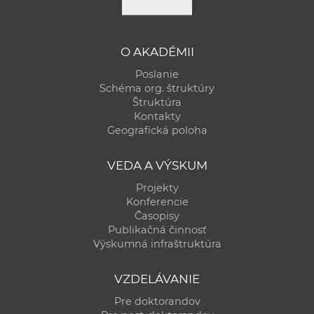
a
c
o
O AKADÉMII
v
Poslanie
n
Schéma org. štruktúry
í
Štruktúra
k
Kontakty
Geografická poloha
o
c
VEDA A VÝSKUM
h
S
Projekty
Konferencie
A
Časopisy
V
Publikačná činnosť
Výskumná infraštruktúra
VZDELÁVANIE
Pre doktorandov