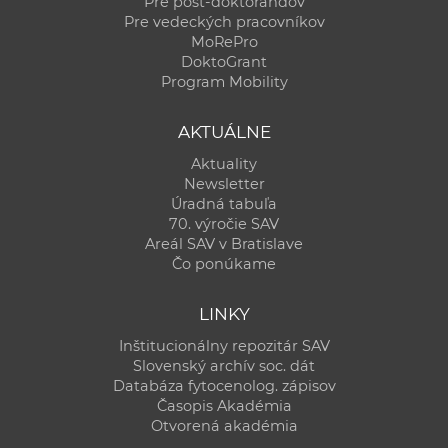
Pre post-doktorandov
Pre vedeckých pracovníkov
MoRePro
DoktoGrant
Program Mobility
AKTUÁLNE
Aktuality
Newsletter
Úradná tabuľa
70. výročie SAV
Areál SAV v Bratislave
Čo ponúkame
LINKY
Inštitucionálny repozitár SAV
Slovenský archív soc. dát
Databáza fytocenolog. zápisov
Časopis Akadémia
Otvorená akadémia