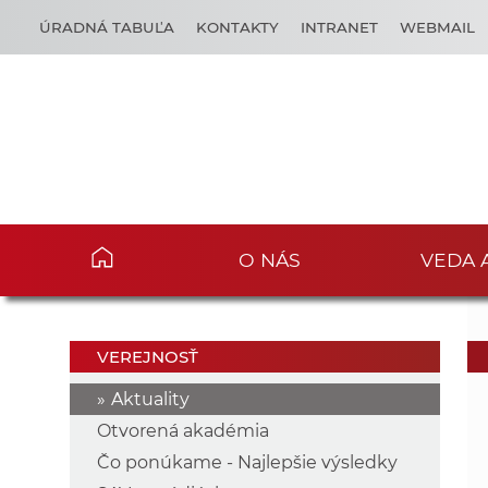
ÚRADNÁ TABUĽA
KONTAKTY
INTRANET
WEBMAIL
O NÁS
VEDA 
VEREJNOSŤ
Aktuality
Otvorená akadémia
Čo ponúkame - Najlepšie výsledky