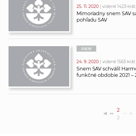
25. 11. 2020
| videné 1423-krát
Mimoriadny snem SAV sa
pohľadu SAV
SNEM
24. 9. 2020
| videné 1563-krát
Snem SAV schválil Harm
funkčné obdobie 2021 – 
2
2