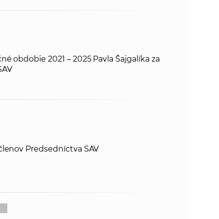
né obdobie 2021 – 2025 Pavla Šajgalíka za
SAV
členov Predsedníctva SAV