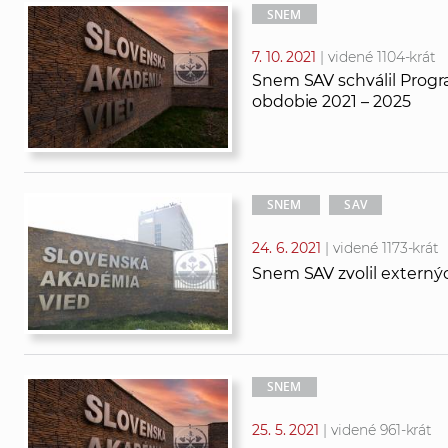
SNEM
7. 10. 2021
| videné 1104-krát
Snem SAV schválil Prog
obdobie 2021 – 2025
SNEM
SAV
24. 6. 2021
| videné 1173-krát
Snem SAV zvolil externý
SNEM
25. 5. 2021
| videné 961-krát