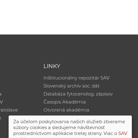
LINKY
Inštitucionálny repozitár SAV
Slovenský archív soc. dát
a
Databáza fytocenolog. zápisov
AV
Časopis Akadémia
atislave
Otvorená akadémia
e
Za účelom poskytovania našich služieb zbierame
súbory cookies a sledujeme návštevnosť
prostredníctvom aplikácie tretej strany. Viac o
SAV