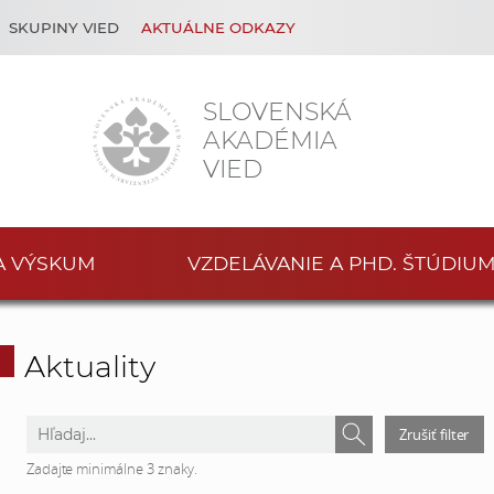
SKUPINY VIED
AKTUÁLNE ODKAZY
SLOVENSKÁ
AKADÉMIA
VIED
A VÝSKUM
VZDELÁVANIE A PHD. ŠTÚDIU
Aktuality
V
V
Zrušiť filter
y
y
Zadajte minimálne 3 znaky.
h
h