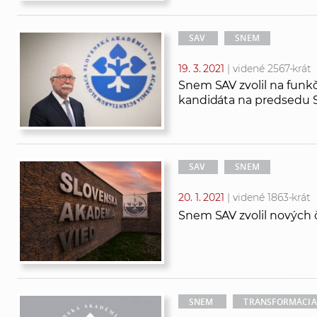
SAV
SNEM
19. 3. 2021
| videné 2567-krát
Snem SAV zvolil na funkč
kandidáta na predsedu 
SAV
SNEM
20. 1. 2021
| videné 1863-krát
Snem SAV zvolil nových 
SNEM
TRANSFORMÁCIA