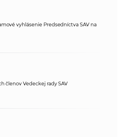
k
o
n
c
h
ramové vyhlásenie Predsedníctva SAV na
k
S
A
a
V
c
h
ch členov Vedeckej rady SAV
S
A
V