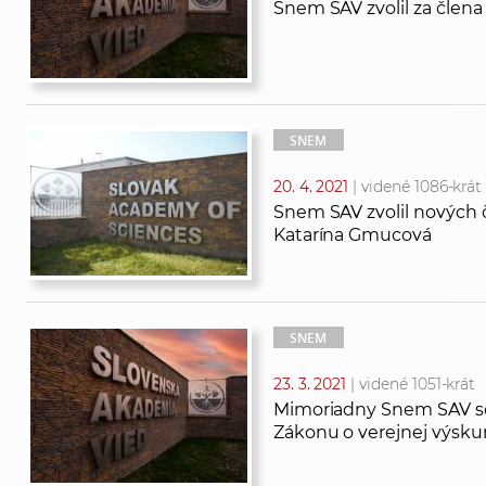
Snem SAV zvolil za člen
SNEM
20. 4. 2021
| videné 1086-krát
Snem SAV zvolil nových 
Katarína Gmucová
SNEM
23. 3. 2021
| videné 1051-krát
Mimoriadny Snem SAV sc
Zákonu o verejnej výskum