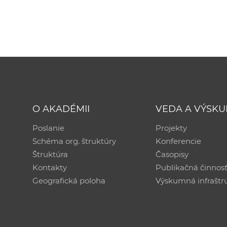
O AKADÉMII
VEDA A VÝSK
Poslanie
Projekty
Schéma org. štruktúry
Konferencie
Štruktúra
Časopisy
Kontakty
Publikačná činnos
Geografická poloha
Výskumná infraštr