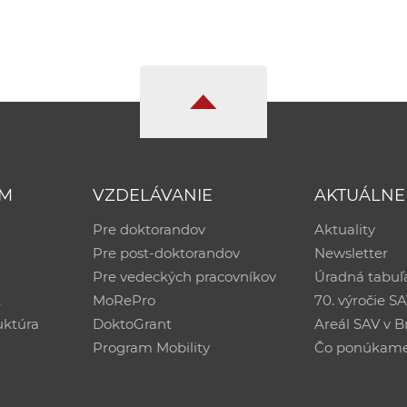
UM
VZDELÁVANIE
AKTUÁLNE
Pre doktorandov
Aktuality
Pre post-doktorandov
Newsletter
Pre vedeckých pracovníkov
Úradná tabuľ
ť
MoRePro
70. výročie S
uktúra
DoktoGrant
Areál SAV v Br
Program Mobility
Čo ponúkam