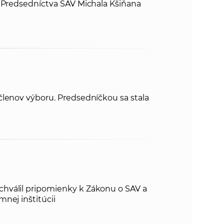
a Predsedníctva SAV Michala Kšiňana
členov výboru. Predsedníčkou sa stala
hválil pripomienky k Zákonu o SAV a
nej inštitúcii