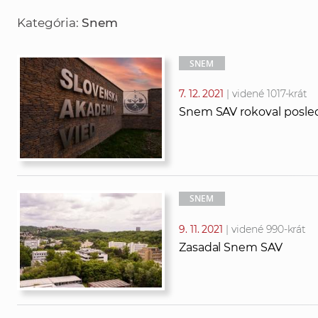
ľ
ľ
Kategória:
Snem
a
a
d
d
á
a
SNEM
v
ť
7. 12. 2021
| videné 1017-krát
a
t
Snem SAV rokoval posled
n
e
i
x
e
t
SNEM
9. 11. 2021
| videné 990-krát
Zasadal Snem SAV