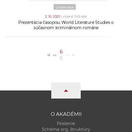
LITERATÚRA
2. 10. 2020
| videné 1149-krát
Prezentácia časopisu World Literature Studies o
súčasnom kriminálnom románe
6
6
O AKADÉMII
Poslanie
Schéma org. štruktúry