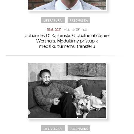
LITERATÚRA
PREDNÁŠKA
15. 6. 2021
| videné 781-krát
Johannes D. Kaminski: Globálne utrpenie
Werthera. Modulárny prístup k
medzikultúrnemu transferu
LITERATÚRA
PREDNÁŠKA