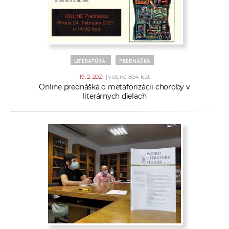
LITERATÚRA
PREDNÁŠKA
19. 2. 2021
| videné 804-krát
Online prednáška o metaforizácii choroby v
literárnych dielach