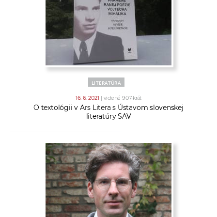
a
c
o
v
n
í
k
LITERATÚRA
o
16. 6. 2021
| videné 907-krát
c
O textológii v Ars Litera s Ústavom slovenskej
h
literatúry SAV
S
A
V