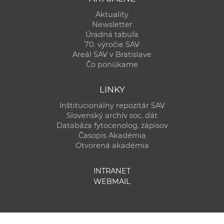
Aktuality
Newsletter
Úradná tabuľa
70. výročie SAV
Areál SAV v Bratislave
Čo ponúkame
LINKY
Inštitucionálny repozitár SAV
Slovenský archív soc. dát
Databáza fytocenolog. zápisov
Časopis Akadémia
Otvorená akadémia
INTRANET
WEBMAIL