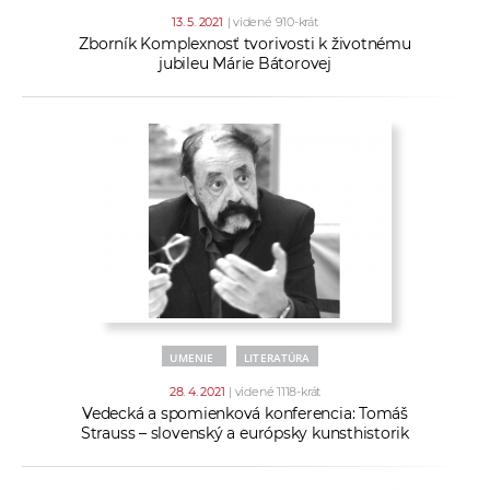
13. 5. 2021
| videné 910-krát
Zborník Komplexnosť tvorivosti k životnému
jubileu Márie Bátorovej
UMENIE
LITERATÚRA
28. 4. 2021
| videné 1118-krát
Vedecká a spomienková konferencia: Tomáš
Strauss – slovenský a európsky kunsthistorik