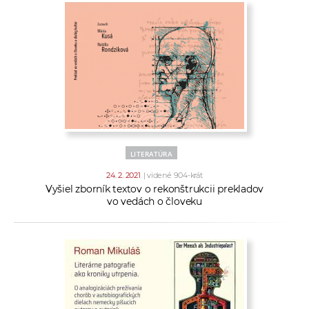
LITERATÚRA
24. 2. 2021
| videné 904-krát
Vyšiel zborník textov o rekonštrukcii prekladov
vo vedách o človeku