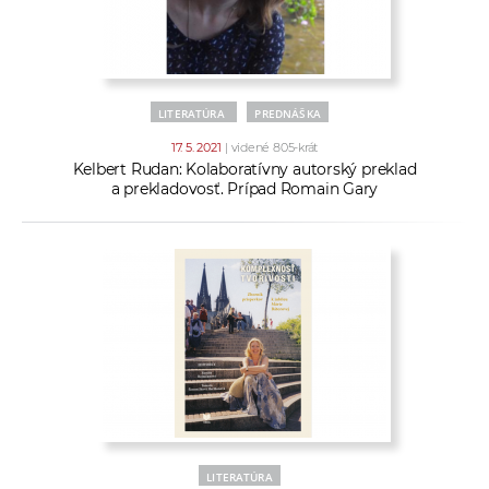
LITERATÚRA
PREDNÁŠKA
17. 5. 2021
| videné 805-krát
Kelbert Rudan: Kolaboratívny autorský preklad
a prekladovosť. Prípad Romain Gary
LITERATÚRA