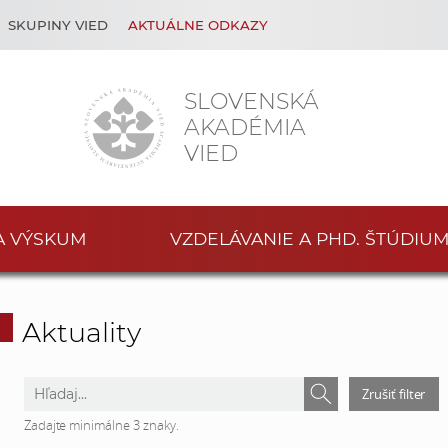
SKUPINY VIED
AKTUÁLNE ODKAZY
SLOVENSKÁ
AKADÉMIA
VIED
A VÝSKUM
VZDELÁVANIE A PHD. ŠTÚDIU
Aktuality
V
V
Zrušiť filter
y
y
Zadajte minimálne 3 znaky.
h
h