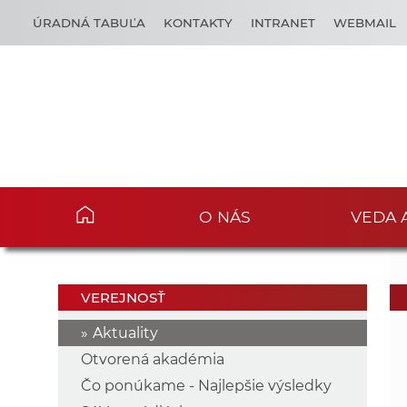
ÚRADNÁ TABUĽA
KONTAKTY
INTRANET
WEBMAIL
O NÁS
VEDA 
VEREJNOSŤ
Aktuality
Otvorená akadémia
Čo ponúkame - Najlepšie výsledky