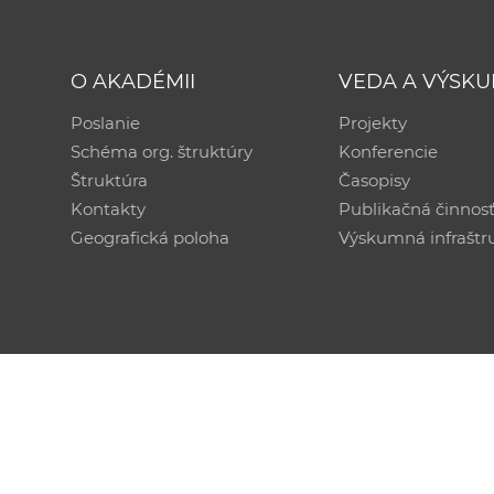
O AKADÉMII
VEDA A VÝSK
Poslanie
Projekty
Schéma org. štruktúry
Konferencie
Štruktúra
Časopisy
Kontakty
Publikačná činnos
Geografická poloha
Výskumná infraštr
Technická podpora:
CSČ SAV, v. v. i. - Výpočtové str