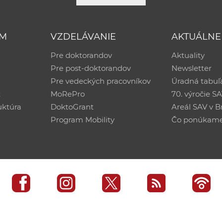
UM
VZDELÁVANIE
AKTUÁLNE
Pre doktorandov
Aktuality
Pre post-doktorandov
Newsletter
Pre vedeckých pracovníkov
Úradná tabuľ
ť
MoRePro
70. výročie S
uktúra
DoktoGrant
Areál SAV v Br
Program Mobility
Čo ponúkam
edisko SAV